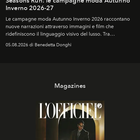
Seasons Run: le campagne moda Autunno
Inverno 2026-27
Le campagne moda Autunno Inverno 2026 raccontano
nuove narrazioni attraverso immagini e film che
ridefiniscono il linguaggio visivo del lusso. Tra
protagonisti del cinema, volti della cultura
05.08.2026 di Benedetta Donghi
contemporanea e storytelling d'autore, le maison
trasformano ogni campagna in uno storytelling capace
di esprimere identità, visione e desiderio.
Magazines