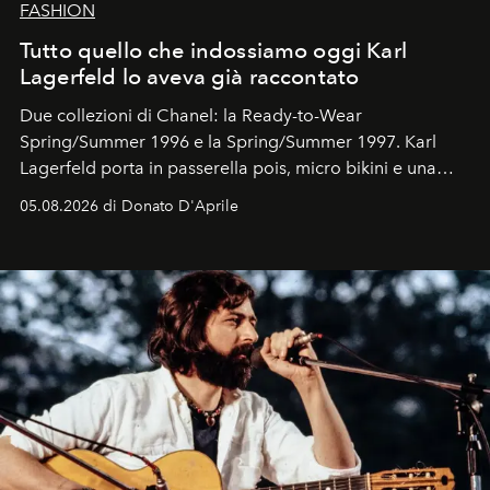
FASHION
Tutto quello che indossiamo oggi Karl
Lagerfeld lo aveva già raccontato
Due collezioni di Chanel: la Ready-to-Wear
Spring/Summer 1996 e la Spring/Summer 1997. Karl
Lagerfeld porta in passerella pois, micro bikini e una
logomania pensata per la spiaggia
, con Cindy, Linda,
05.08.2026 di Donato D'Aprile
Kate, Claudia e Carla una dietro l'altra. Trent'anni dopo,
in un'industria che vive di archivi, quel guardaroba resta
uno dei documenti più contemporanei che abbiamo.