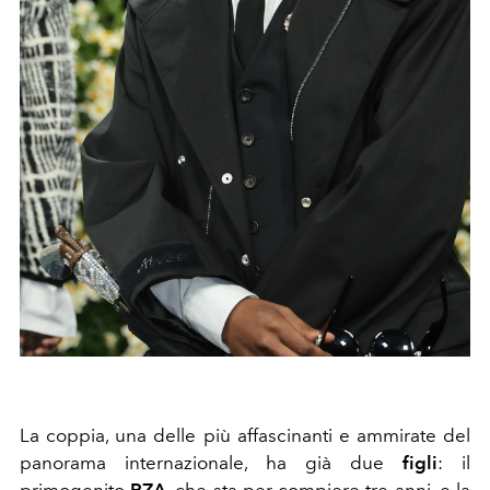
La coppia, una delle più affascinanti e ammirate del
panorama internazionale, ha già due
figli
: il
primogenito
RZA
, che sta per compiere tre anni, e la