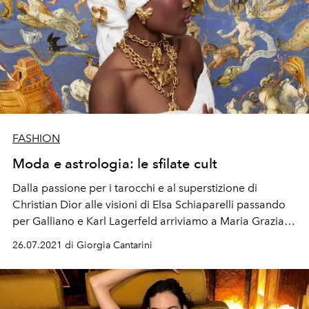
FASHION
Moda e astrologia: le sfilate cult
Dalla passione per i tarocchi e al superstizione di
Christian Dior alle visioni di Elsa Schiaparelli passando
per Galliano e Karl Lagerfeld arriviamo a Maria Grazia
Chiuri e Daniel Roseberry. Tutti pazzi per lo zodiaco,
26.07.2021 di Giorgia Cantarini
ecco la top ten delle sfilate indimenticabili dove
l'astrologia è protagonista sottoforma di ricami, stampe
e gioielli