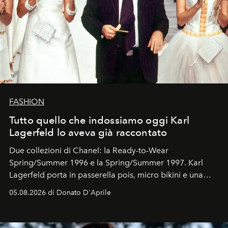
FASHION
Tutto quello che indossiamo oggi Karl
Lagerfeld lo aveva già raccontato
Due collezioni di Chanel: la Ready-to-Wear
Spring/Summer 1996 e la Spring/Summer 1997. Karl
Lagerfeld porta in passerella pois, micro bikini e una
logomania pensata per la spiaggia
, con Cindy, Linda,
05.08.2026 di Donato D'Aprile
Kate, Claudia e Carla una dietro l'altra. Trent'anni dopo,
in un'industria che vive di archivi, quel guardaroba resta
uno dei documenti più contemporanei che abbiamo.