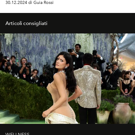
30.12.2024 di Guia Rossi
attraversano epoche e culture, unendo spiritualità e
folklore.
Articoli consigliati
WELLNESS