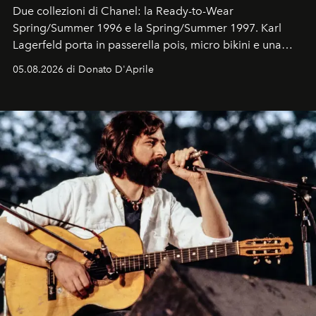
Due collezioni di Chanel: la Ready-to-Wear
Spring/Summer 1996 e la Spring/Summer 1997. Karl
Lagerfeld porta in passerella pois, micro bikini e una
logomania pensata per la spiaggia
, con Cindy, Linda,
05.08.2026 di Donato D'Aprile
Kate, Claudia e Carla una dietro l'altra. Trent'anni dopo,
in un'industria che vive di archivi, quel guardaroba resta
uno dei documenti più contemporanei che abbiamo.