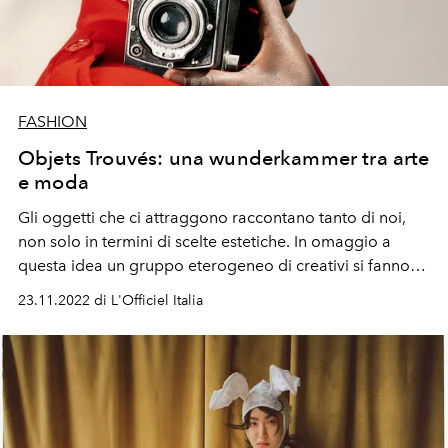
FASHION
Objets Trouvés: una wunderkammer tra arte
e moda
Gli
oggetti
che ci attraggono
raccontano
tanto di noi,
non solo in termini di scelte estetiche. In omaggio a
questa idea un gruppo
eterogeneo
di creativi
si fanno
fotografare
con i loro
pezzi feticcio,
interpretando la
23.11.2022 di L'Officiel Italia
moda più
extravagante
di stagione.