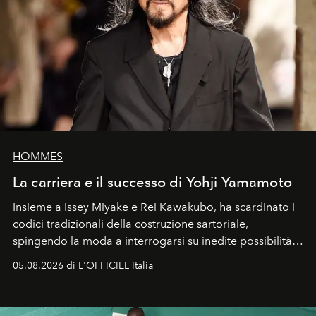
HOMMES
La carriera e il successo di Yohji Yamamoto
Insieme a Issey Miyake e Rei Kawakubo, ha scardinato i
codici tradizionali della costruzione sartoriale,
spingendo la moda a interrogarsi su inedite possibilità
formali e a ridefinire il concetto stesso di silhouette.
05.08.2026 di L'OFFICIEL Italia
Quella di Yohji Yamamoto è storia di un visionario che
ha riscritto i canoni estetici del XX secolo, lasciando
un’impronta indelebile nella storia della moda.