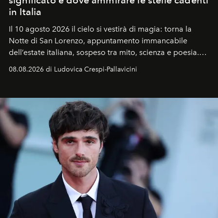
significato e dove ammirare le stelle cadenti
in Italia
Il 10 agosto 2026 il cielo si vestirà di magia: torna la
Notte di San Lorenzo
, appuntamento immancabile
dell’estate italiana, sospeso tra mito, scienza e poesia.
Sarà il momento in cui gli occhi si alzano verso la volta
08.08.2026 di Ludovica Crespi-Pallavicini
celeste per seguire il passaggio delle
Perseidi
, quelle
che chiamiamo comunemente
stelle cadenti
, e affidare
all’universo i desideri più segreti