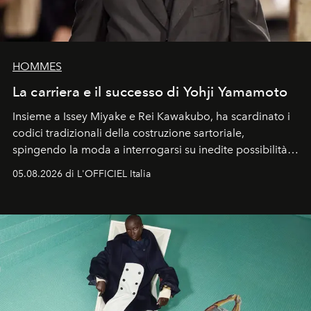
HOMMES
La carriera e il successo di Yohji Yamamoto
Insieme a Issey Miyake e Rei Kawakubo, ha scardinato i
codici tradizionali della costruzione sartoriale,
spingendo la moda a interrogarsi su inedite possibilità
formali e a ridefinire il concetto stesso di silhouette.
05.08.2026 di L'OFFICIEL Italia
Quella di Yohji Yamamoto è storia di un visionario che
ha riscritto i canoni estetici del XX secolo, lasciando
un’impronta indelebile nella storia della moda.