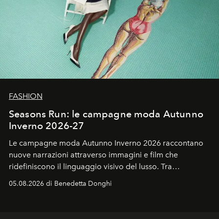
FASHION
Seasons Run: le campagne moda Autunno
Inverno 2026-27
Le campagne moda Autunno Inverno 2026 raccontano
nuove narrazioni attraverso immagini e film che
ridefiniscono il linguaggio visivo del lusso. Tra
protagonisti del cinema, volti della cultura
05.08.2026 di Benedetta Donghi
contemporanea e storytelling d'autore, le maison
trasformano ogni campagna in uno storytelling capace
di esprimere identità, visione e desiderio.