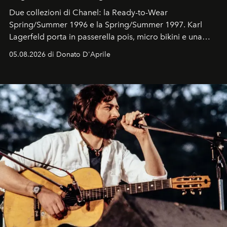
Due collezioni di Chanel: la Ready-to-Wear
Spring/Summer 1996 e la Spring/Summer 1997. Karl
Lagerfeld porta in passerella pois, micro bikini e una
logomania pensata per la spiaggia
, con Cindy, Linda,
05.08.2026 di Donato D'Aprile
Kate, Claudia e Carla una dietro l'altra. Trent'anni dopo,
in un'industria che vive di archivi, quel guardaroba resta
uno dei documenti più contemporanei che abbiamo.