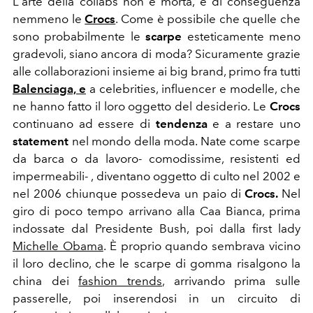
L'arte della collabs non è morta, e di conseguenza
nemmeno le
Crocs
. Come è possibile che quelle che
sono probabilmente le
scarpe
esteticamente meno
gradevoli, siano ancora di moda? Sicuramente grazie
alle collaborazioni insieme ai big brand, primo fra tutti
Balenciaga, e
a celebrities, influencer e modelle, che
ne hanno fatto il loro oggetto del desiderio. Le
Crocs
continuano ad essere di
tendenza
e a restare uno
statement
nel mondo della moda. Nate come scarpe
da barca o da lavoro- comodissime, resistenti ed
impermeabili- , diventano oggetto di culto nel 2002 e
nel 2006 chiunque possedeva un paio di
Crocs.
Nel
giro di poco tempo arrivano alla Caa Bianca, prima
indossate dal Presidente Bush, poi dalla first lady
Michelle Obama
. È proprio quando sembrava vicino
il loro declino, che le scarpe di gomma risalgono la
china dei
fashion trends
, arrivando prima sulle
passerelle, poi inserendosi in un circuito di