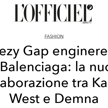
FASHION
ezy Gap enginer
 Balenciaga: la nu
laborazione tra K
West e Demna