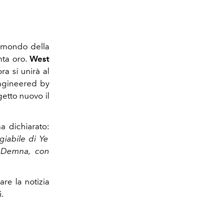
 mondo della
nta oro.
West
ra si unirà al
ngineered by
getto nuovo il
a dichiarato:
giabile di Ye
, Demna, con
are la notizia
i.