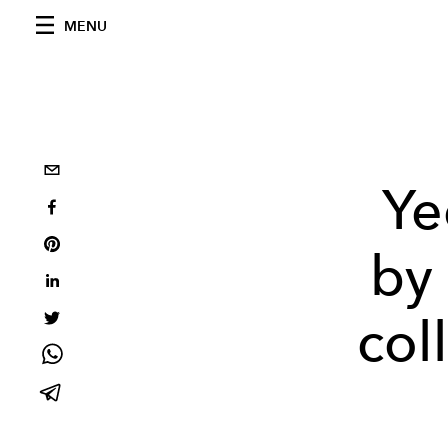
MENU
Ye
by
col