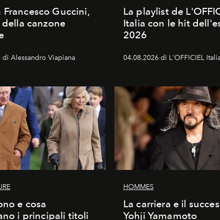
 Francesco Guccini,
La playlist de L'OFFI
a della canzone
Italia con le hit dell'e
e
2026
 di Alessandro Viapiana
04.08.2026 di L'OFFICIEL Itali
URE
HOMMES
ono e cosa
La carriera e il succe
ano i principali titoli
Yohji Yamamoto