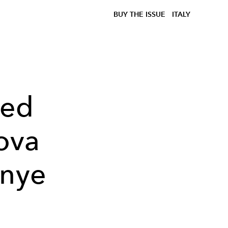
BUY THE ISSUE
ITALY
eed
ova
anye