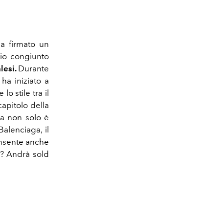
a firmato un
io congiunto
lesi.
Durante
 ha iniziato a
o stile tra il
apitolo della
ga non solo è
alenciaga, il
onsente anche
ni? Andrà sold