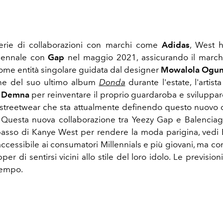
rie di collaborazioni con marchi come
Adidas
, West h
cennale con
Gap
nel maggio 2021, assicurando il march
me entità singolare guidata dal designer
Mowalola Ogun
ne del suo ultimo album
Donda
durante l'estate, l'artista
n Demna
per reinventare il proprio guardaroba e sviluppare l
 streetwear che sta attualmente definendo questo nuovo c
. Questa nuova collaborazione tra Yeezy Gap e Balencia
asso di Kanye West per rendere la moda parigina, vedi B
 accessibile ai consumatori Millennials e più giovani, ma c
pper di sentirsi vicini allo stile del loro idolo. Le previsio
tempo.