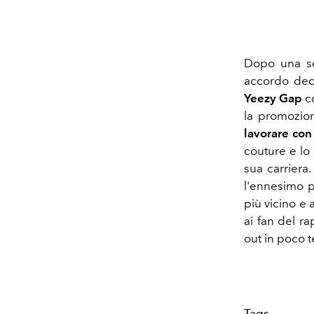
Dopo una se
accordo de
Yeezy Gap
co
la promozio
lavorare co
couture e lo
sua carriera
l'ennesimo p
più vicino e
ai fan del ra
out in poco 
Tags