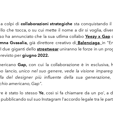
a colpi di
collaborazioni strategiche
sta conquistando il
lo che tocca, o su cui mette il nome a dir si voglia, dive
so ha annunciato che la sua utlima collabo
Yeezy x Gap
o
mna Gvasalia,
già direttore creativo di
Balenciaga
,
in "E
 I due giganti dello
streetwear
uniranno le forze in un pro
previsto per
giugno 2022.
americano
Gap,
con cui la collaborazione è in esclusiva, h
o lancio, unico nel suo genere, vede la visione impareg
lla del designer più influente della sua generazione
rchio americano, Gap".
 è stato lo stesso
Ye
, così si fa chiamare da un po', a d
 pubblicando sul suo Instagram l'accordo legale tra le part