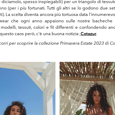
e diciamolo, spesso inspiegabili) per un triangolo di tessu
no (per i più fortunati. Tutti gli altri se lo godono due s
luti). La scelta diventa ancora più tortuosa data l'innumerevo
ear che ogni anno appaiono sulle nostre bacheche 
modelli, tessuti, colori e fit differenti e confondendo anc
o questo caos però, c'è una buona notizia:
Cotazur
.
orri per scoprire la collezione Primavera Estate 2023 di C