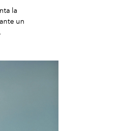
nta la
rante un
.