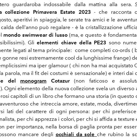
tero guardaroba indossabile dalla mattina alla sera.
la collezione Primavera Estate 2023
- che racconta d
osto, aperitivi in spiaggia, le serate tra amici e le avventu
calda dell'anno può regalare - è la cristallizzazione uffic
el
mondo swimwear di lusso
(ma, e questo è fondamentale
ibilissimi). Gli
elementi chiave della PE23
sono numero
mente legati al tema principale: come completi co-ords ( b
le gonne resi estremamente cool da lunghissime frange) de
semplicissimi ma iper glamour ( chi non ha mai acquistato 
a parola, ma il fit dei costumi è sensazionale) e interi dai
ione del
monogram
Cotazur
(non faticoso e assolu
. Ogni elemento della nuova collezione svela un diverso a
osi capitoli di un libro che formano una storia (in questo
vventuroso che intreccia amore, estate, moda, divertimen
si lati del carattere di ogni persona: per chi preferisce
ista, per chi apprezza i colori, per chi si affida a texture
n per importanza, nella borsa di paglia pronta per essere
ossono mancare degli
occhiali da sole
che rubino la s