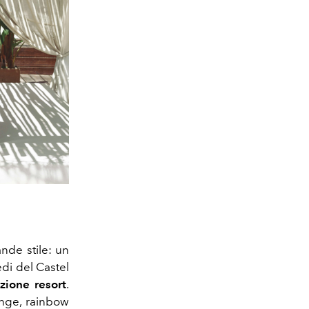
nde stile: un
edi del Castel
ezione resort
.
range, rainbow