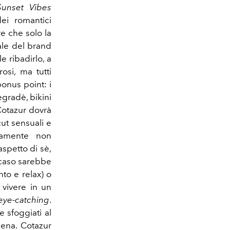
Sunset Vibes
ei romantici
re che solo la
iale del brand
 ribadirlo, a
si, ma tutti
onus point: i
gradè, bikini
Cotazur dovrà
 cut sensuali
e
tamente non
spetto di sè,
 caso sarebbe
to e relax) o
 vivere in un
eye-catching
.
 sfoggiati al
cena. Cotazur