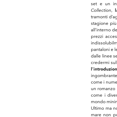
set e un in
Collection
,
tramonti d’ag
stagione più 
all’interno d
prezzi access
indissolubil
pantaloni e 
dalle linee 
credermi sull
l’introduz
ingombrante)
come i numer
un romanzo a
come i diver
mondo minimal
Ultimo ma no
mare non p