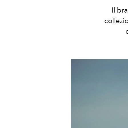
Il br
collezi