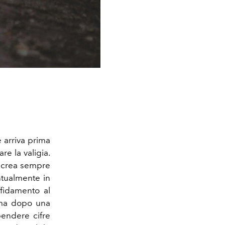
e arriva prima
e la valigia.
he crea sempre
ntualmente in
ffidamento al
 ma dopo una
pendere cifre