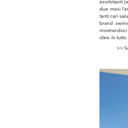
esorbitanti (
due mesi l’an
tanti cari sa
brand swimw
mostrandoci 
idee. In tutt
>> Sc