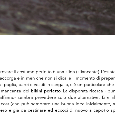
ovare il costume perfetto è una sfida (sfiancante). L’estat
 accorga e in men che non si dica, è il momento di preparar
di paglia, parei e vestiti in sangallo, c'è un particolare c
a mancanza del
bikini perfetto
. La disperata ricerca - pu
 affanno- sembra prevedere solo due alternative: fare a
-cost (che può sembrare una buona idea inizialmente,
ntero è già da cestinare ed eccoci di nuovo a capo) o s