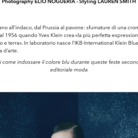
Photography ÉLIO NOGUERIA - Styling LAUREN SMITH
iano
all’indaco, dal
Prussia
al pavone: sfumature di una
cro
o al 1956 quando
Yves Klein
crea «la più
perfetta espression
lo e terra». In laboratorio
nasce l’
IKB-International Klein Blu
 d’arte.
 come indossare il colore blu durante queste feste seco
editoriale moda