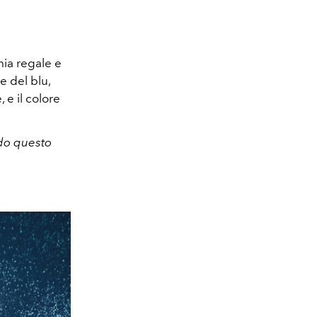
mia
regale e
e del blu,
e,
e il colore
ndo questo