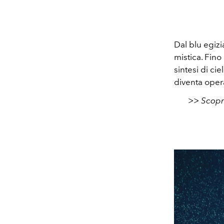
Dal
blu egiz
mistica
. Fin
sintesi di cie
diventa
opera
>> Scopri