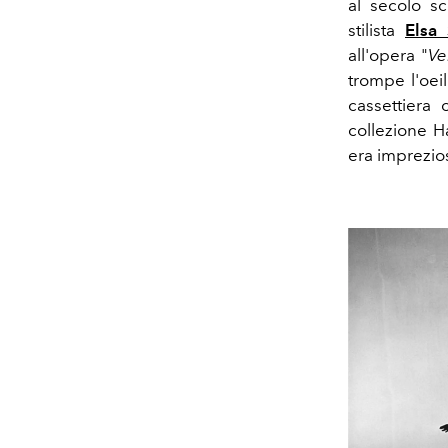
al secolo s
stilista
Elsa 
all'opera "
Ve
trompe l'oei
cassettiera 
collezione H
era imprezios