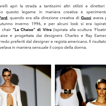
relli aprì la strada a tantissimi altri stilisti e direttor
ono questo legame in maniera creativa e speriment
Ford
, quando era alla direzione creativa di
Gucci
aveva 
utunno inverno 1996, e per alcuni look si era ispirat
e chair
“La Chaise” di Vitra
(ispirata alla scultura 'Float
aise e progettata dai designers Charles e Ray Eames
redo preferiti dal designer e regista americano. Il risultat
velava in maniera sensuale il corpo della donna.