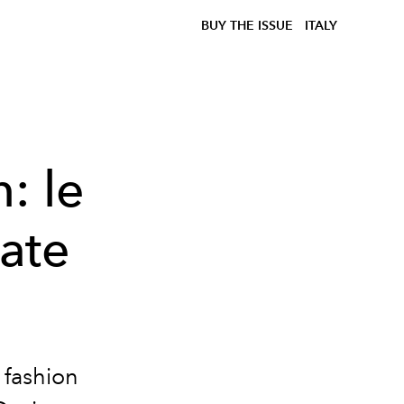
BUY THE ISSUE
ITALY
: le
rate
l fashion