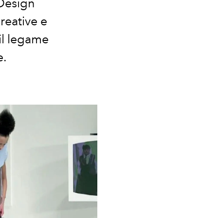
 Design
creative e
il legame
e.