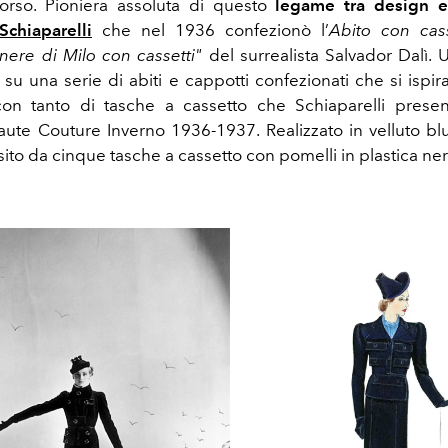
corso.
Pioniera assoluta di questo
legame tra design 
Schiaparelli
che nel 1936 confezionò l’
Abito con cass
nere di Milo con cassetti"
del surrealista Salvador Dalì. 
l su una serie di abiti e cappotti confezionati che si ispi
con tanto di tasche a cassetto che Schiaparelli prese
aute Couture Inverno 1936-1937. Realizzato in velluto blu 
ito da cinque tasche a cassetto con pomelli in plastica ner