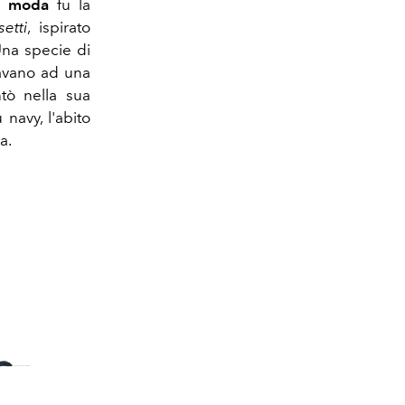
e moda
fu la
etti
, ispirato
Una specie di
ravano ad una
ntò nella sua
navy, l'abito
a.