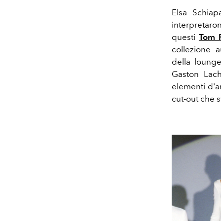
E
lsa Schiapa
interpretar
questi
Tom 
collezione a
della loung
Gaston Lach
elementi d'ar
cut-out che s