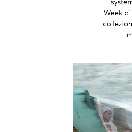
system
Week ci a
collezio
m