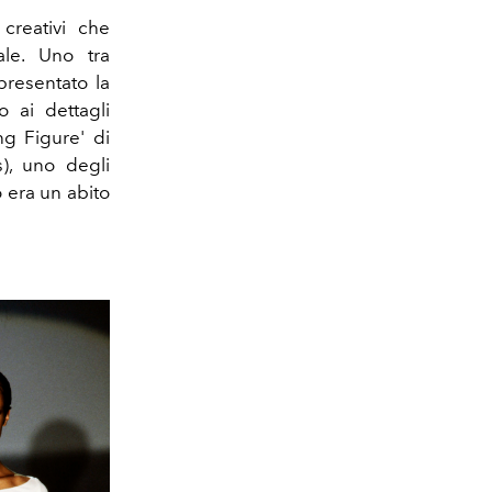
i creativi che
ale. U
no tra
presentato la
o ai dettagli
ing Figure' di
), uno degli
o era un abito