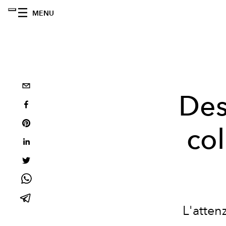
MENU
Des
col
L'attenz