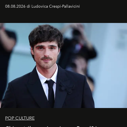
Sarà il momento in cui gli occhi si alzano verso la volta
08.08.2026 di Ludovica Crespi-Pallavicini
celeste per seguire il passaggio delle
Perseidi
, quelle
che chiamiamo comunemente
stelle cadenti
, e affidare
all’universo i desideri più segreti
POP CULTURE