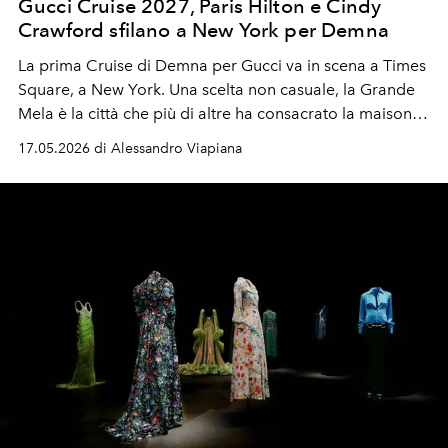
Gucci Cruise 2027, Paris Hilton e Cindy
Crawford sfilano a New York per Demna
La prima Cruise di Demna per Gucci va in scena a Times
Square, a New York. Una scelta non casuale, la Grande
Mela è la città che più di altre ha consacrato la maison
fiorentina al mito.
17.05.2026 di Alessandro Viapiana