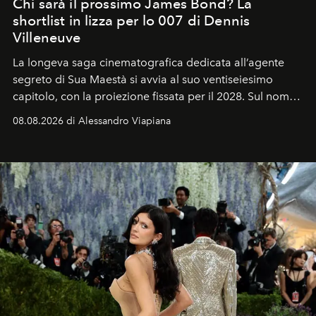
Chi sarà il prossimo James Bond? La
shortlist in lizza per lo 007 di Dennis
Villeneuve
La longeva saga cinematografica dedicata all’agente
segreto di Sua Maestà si avvia al suo ventiseiesimo
capitolo, con la proiezione fissata per il 2028. Sul nome
dell’attore chiamato a raccogliere l’eredità di Daniel
08.08.2026 di Alessandro Viapiana
Craig, però, regna ancora il più assoluto riserbo.