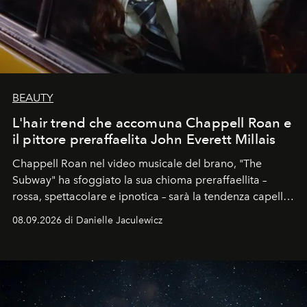
BEAUTY
L'hair trend che accomuna Chappell Roan e
il pittore preraffaelita John Everett Millais
Chappell Roan nel video musicale del brano, "The
Subway" ha sfoggiato la sua chioma preraffaellita –
rossa, spettacolare e ipnotica – sarà la tendenza capelli
dell'autunno?
08.09.2026 di Danielle Jaculewicz