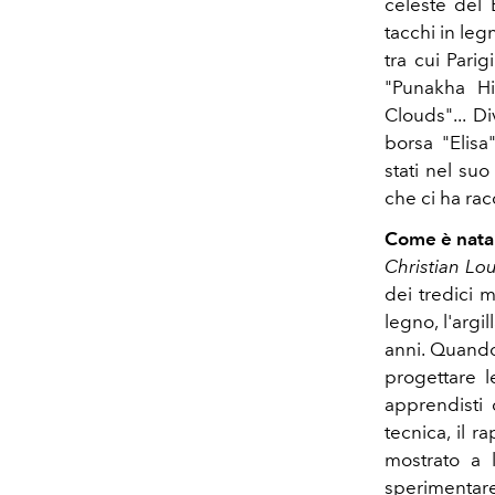
celeste del 
tacchi in legn
tra cui Pari
"Punakha Hil
Clouds"... D
borsa "Elisa
stati nel suo
che ci ha ra
Come è nata 
Christian Lo
dei tredici m
legno, l'argil
anni. Quando
progettare l
apprendisti 
tecnica, il r
mostrato a 
sperimentare