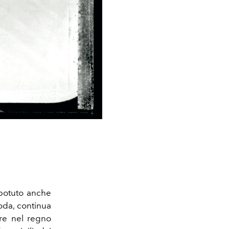
 potuto anche
moda, continua
are nel regno