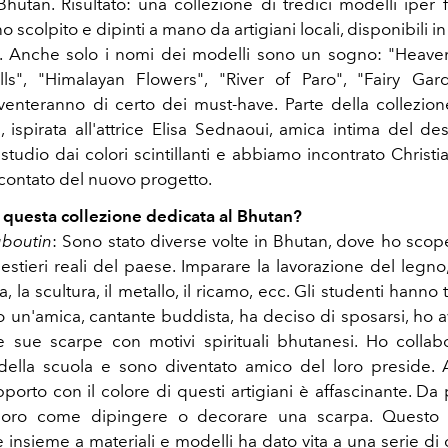
Bhutan. Risultato: una collezione di tredici modelli iper f
o scolpito e dipinti a mano da artigiani locali, disponibili in 
gi. Anche solo i nomi dei modelli sono un sogno: "Heave
ls", "Himalayan Flowers", "River of Paro", "Fairy Gar
iventeranno di certo dei must-have. Parte della collezio
", ispirata all'attrice Elisa Sednaoui, amica intima del de
 studio dai colori scintillanti e abbiamo incontrato Christ
ccontato del nuovo progetto.
questa collezione dedicata al Bhutan?
uboutin
: Sono stato diverse volte in Bhutan, dove ho scope
estieri reali del paese. Imparare la lavorazione del legno,
la, la scultura, il metallo, il ricamo, ecc. Gli studenti hanno 
 un'amica, cantante buddista, ha deciso di sposarsi, ho av
e sue scarpe con motivi spirituali bhutanesi. Ho collab
della scuola e sono diventato amico del loro preside. A
apporto con il colore di questi artigiani è affascinante. Da
loro come dipingere o decorare una scarpa. Questo 
 insieme a materiali e modelli ha dato vita a una serie di 