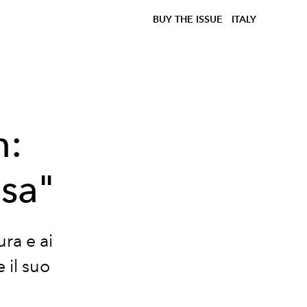
BUY THE ISSUE
ITALY
n:
sa"
ura e ai
 il suo