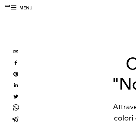
MENU
C
"N
Attrave
colori