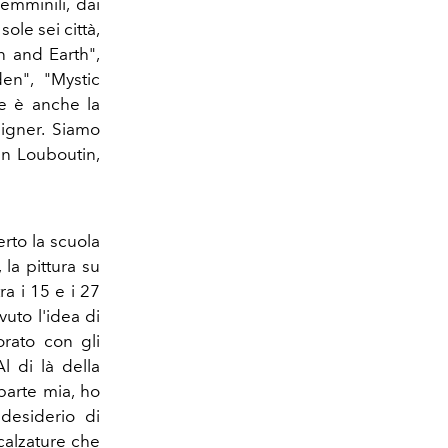
emminili, dai
sole sei città,
n and Earth",
den", "Mystic
ne è anche la
signer. Siamo
ian Louboutin,
rto la scuola
 la pittura su
tra i 15 e i 27
uto l'idea di
orato con gli
l di là della
 parte mia, ho
desiderio di
calzature che