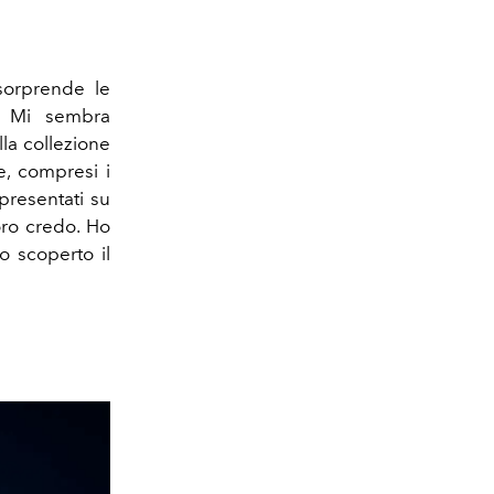
 sorprende le
. Mi sembra
la collezione
e, compresi i
ppresentati su
oro credo. Ho
o scoperto il