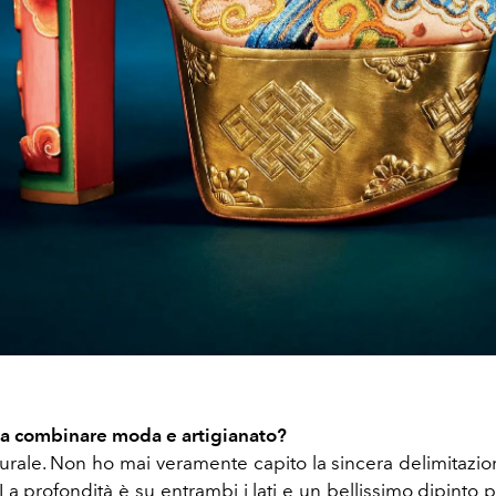
 a combinare moda e artigianato?
rale. Non ho mai veramente capito la sincera delimitazione
. La profondità è su entrambi i lati e un bellissimo dipint