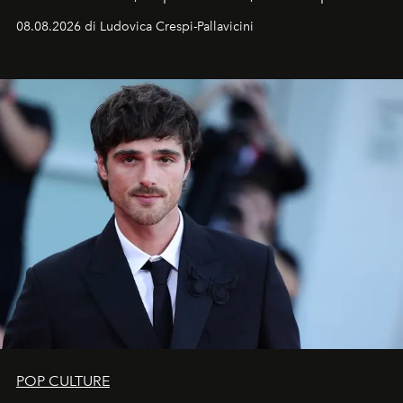
Sarà il momento in cui gli occhi si alzano verso la volta
08.08.2026 di Ludovica Crespi-Pallavicini
celeste per seguire il passaggio delle
Perseidi
, quelle
che chiamiamo comunemente
stelle cadenti
, e affidare
all’universo i desideri più segreti
POP CULTURE