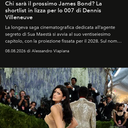
Chi sarà il prossimo James Bond? La
shortlist in lizza per lo 007 di Dennis
Villeneuve
La longeva saga cinematografica dedicata all’agente
segreto di Sua Maestà si avvia al suo ventiseiesimo
capitolo, con la proiezione fissata per il 2028. Sul nome
dell’attore chiamato a raccogliere l’eredità di Daniel
08.08.2026 di Alessandro Viapiana
Craig, però, regna ancora il più assoluto riserbo.