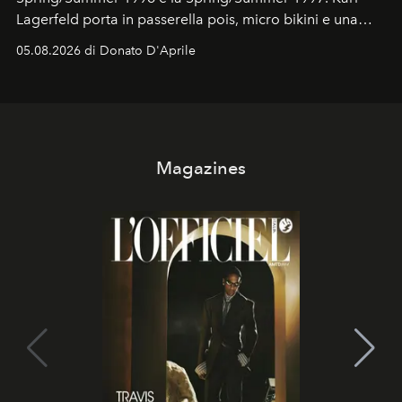
Lagerfeld porta in passerella pois, micro bikini e una
logomania pensata per la spiaggia
, con Cindy, Linda,
05.08.2026 di Donato D'Aprile
Kate, Claudia e Carla una dietro l'altra. Trent'anni dopo,
in un'industria che vive di archivi, quel guardaroba resta
uno dei documenti più contemporanei che abbiamo.
Magazines