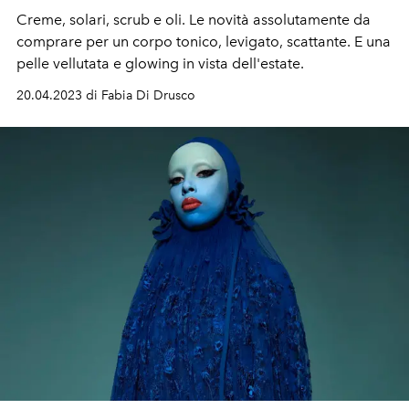
Creme, solari, scrub e oli. Le novità assolutamente da
comprare per un corpo tonico, levigato, scattante. E una
pelle vellutata e glowing in vista dell'estate.
20.04.2023 di Fabia Di Drusco