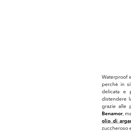
Waterproof e
perchè in si
delicata e 
distendere l
grazie alle 
Benamor
, m
olio di arga
zuccheroso e