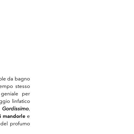
zzole da bagno
 tempo stesso
 geniale per
gio linfatico
i
Gordissimo
,
di mandorle
e
ia del profumo