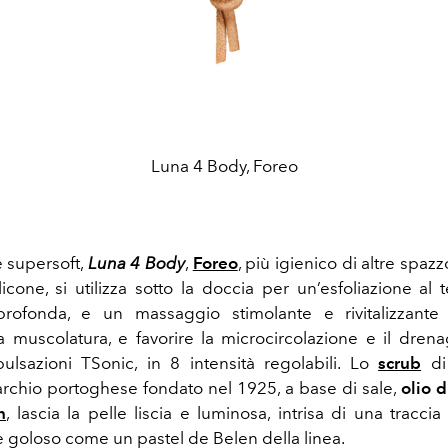
Luna 4 Body, Foreo
 supersoft,
Luna 4 Body
,
Foreo
, più igienico di altre spa
licone, si utilizza sotto la doccia per un’esfoliazione al
profonda, e un massaggio stimolante e rivitalizzante
a muscolatura, e favorire la microcircolazione e il drenag
pulsazioni TSonic, in 8 intensità regolabili.
Lo
scrub
d
archio portoghese fondato nel 1925, a base di sale,
olio 
n
, lascia la pelle liscia e luminosa, intrisa di una tracc
 goloso come un pastel de Belen della linea.