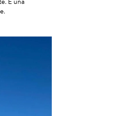
te. E una
e.