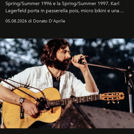
Spring/Summer 1996 e la Spring/Summer 1997. Karl
Lagerfeld porta in passerella pois, micro bikini e una
logomania pensata per la spiaggia
, con Cindy, Linda,
05.08.2026 di Donato D'Aprile
Kate, Claudia e Carla una dietro l'altra. Trent'anni dopo,
in un'industria che vive di archivi, quel guardaroba resta
uno dei documenti più contemporanei che abbiamo.