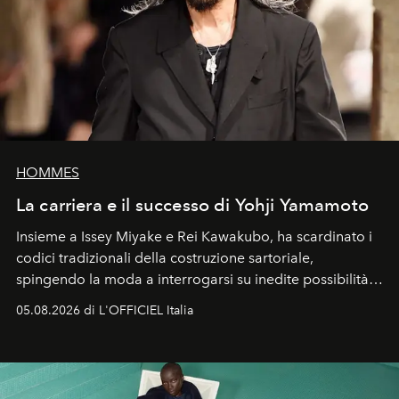
HOMMES
La carriera e il successo di Yohji Yamamoto
Insieme a Issey Miyake e Rei Kawakubo, ha scardinato i
codici tradizionali della costruzione sartoriale,
spingendo la moda a interrogarsi su inedite possibilità
formali e a ridefinire il concetto stesso di silhouette.
05.08.2026 di L'OFFICIEL Italia
Quella di Yohji Yamamoto è storia di un visionario che
ha riscritto i canoni estetici del XX secolo, lasciando
un’impronta indelebile nella storia della moda.