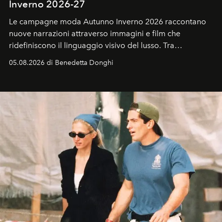
Inverno 2026-27
Le campagne moda Autunno Inverno 2026 raccontano
nuove narrazioni attraverso immagini e film che
ridefiniscono il linguaggio visivo del lusso. Tra
protagonisti del cinema, volti della cultura
05.08.2026 di Benedetta Donghi
contemporanea e storytelling d'autore, le maison
trasformano ogni campagna in uno storytelling capace
di esprimere identità, visione e desiderio.