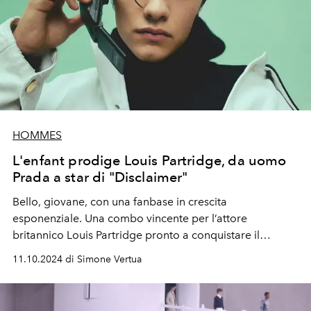
HOMMES
L'enfant prodige Louis Partridge, da uomo
Prada a star di "Disclaimer"
Bello, giovane, con una
fanbase
in crescita
esponenziale. Una combo
vincente
per l’attore
britannico Louis Partridge
pronto a conquistare il
pubblico con
“Disclaimer”
, la nuova serie thriller su
11.10.2024 di Simone Vertua
Apple TV+ con Cate Blanchett.