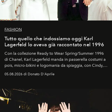
FASHION
Tutto quello che indossiamo oggi Karl
Lagerfeld lo aveva già raccontato nel 1996
Con la collezione Ready to Wear Spring/Summer 1996
di Chanel, Karl Lagerfeld manda in passerella costumi a
pois, micro-bikini e logomania da spiaggia, con Cindy,
Linda, Claudia e Carla una dietro l'altra. Trent'anni
05.08.2026 di Donato D'Aprile
dopo, in un'industria che vive di archivi, questo
guardaroba è ancora uno tra i documenti più
contemporanei che abbiamo.