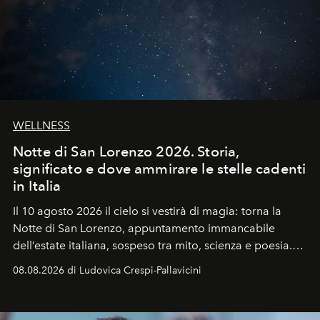
WELLNESS
Notte di San Lorenzo 2026. Storia,
significato e dove ammirare le stelle cadenti
in Italia
Il 10 agosto 2026 il cielo si vestirà di magia: torna la
Notte di San Lorenzo
, appuntamento immancabile
dell’estate italiana, sospeso tra mito, scienza e poesia.
Sarà il momento in cui gli occhi si alzano verso la volta
08.08.2026 di Ludovica Crespi-Pallavicini
celeste per seguire il passaggio delle
Perseidi
, quelle
che chiamiamo comunemente
stelle cadenti
, e affidare
all’universo i desideri più segreti