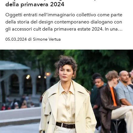
della primavera 2024
Oggetti entrati nell’
immaginario collettivo
come parte
della
storia
del
design contemporaneo
dialogano con
gli accessori cult della primavera estate 2024
. In una
conversazione
di forme e
archietture
, all’insegna di un
05.03.2024 di Simone Vertua
lusso dal
bourgeois touch
.