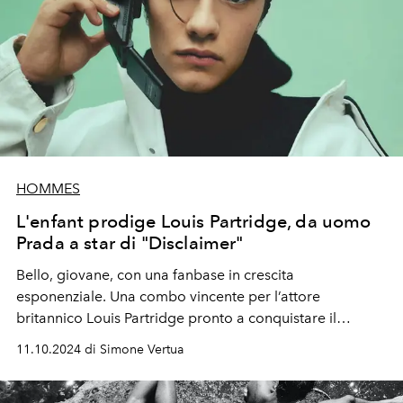
HOMMES
L'enfant prodige Louis Partridge, da uomo
Prada a star di "Disclaimer"
Bello, giovane, con una
fanbase
in crescita
esponenziale. Una combo
vincente
per l’attore
britannico Louis Partridge
pronto a conquistare il
pubblico con
“Disclaimer”
, la nuova serie thriller su
11.10.2024 di Simone Vertua
Apple TV+ con Cate Blanchett.