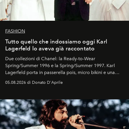
FASHION
Tutto quello che indossiamo oggi Karl
Lagerfeld lo aveva già raccontato
Due collezioni di Chanel: la Ready-to-Wear
Spring/Summer 1996 e la Spring/Summer 1997. Karl
Lagerfeld porta in passerella pois, micro bikini e una
logomania pensata per la spiaggia
, con Cindy, Linda,
05.08.2026 di Donato D'Aprile
Kate, Claudia e Carla una dietro l'altra. Trent'anni dopo,
in un'industria che vive di archivi, quel guardaroba resta
uno dei documenti più contemporanei che abbiamo.