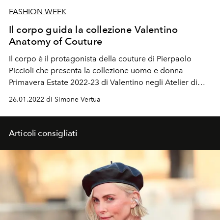
FASHION WEEK
Il corpo guida la collezione Valentino
Anatomy of Couture
Il corpo è il protagonista della couture di Pierpaolo
Piccioli che presenta la collezione uomo e donna
Primavera Estate 2022-23 di Valentino negli Atelier di
Place-Vendôme. "
Abbiamo cambiato il processo
26.01.2022 di Simone Vertua
creativo dell’atelier. Non più una femminilità astratta e
un corpo ideale, che in passato era incarnato dalla
house model su cui venivano creati i look".
Articoli consigliati