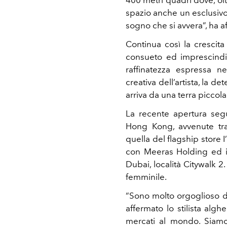
400 metri quadri dove, olt
spazio anche un esclusivo
sogno che si avvera”, ha aff
Continua così la crescita 
consueto ed imprescindib
raffinatezza espressa ne
creativa dell’artista, la d
arriva da una terra piccola
La recente apertura segu
Hong Kong, avvenute tra 
quella del flagship store I
con Meeras Holding ed 
Dubai, località Citywalk 2
femminile.
“Sono molto orgoglioso d
affermato lo stilista alg
mercati al mondo. Siamo 