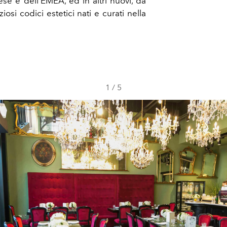
se e dell’EMEA, ed in altri nuovi, da
ziosi codici estetici nati e curati nella
1
/
5