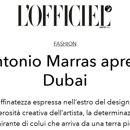
FASHION
tonio Marras apr
Dubai
affinatezza espressa nell’estro del designe
rosità creativa dell’artista, la determina
rante di colui che arriva da una terra p