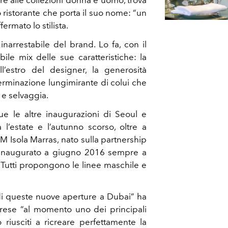
re alle collezioni donna e uomo, trova
 ristorante che porta il suo nome: “un
ermato lo stilista.
inarrestabile del brand. Lo fa, con il
ile mix delle sue caratteristiche: la
ll’estro del designer, la generosità
eterminazione lungimirante di colui che
 e selvaggia.
e le altre inaugurazioni di Seoul e
l’estate e l’autunno scorso, oltre a
’M Isola Marras, nato sulla partnership
inaugurato a giugno 2016 sempre a
. Tutti propongono le linee maschile e
i queste nuove aperture a Dubai” ha
herese “al momento uno dei principali
riusciti a ricreare perfettamente la