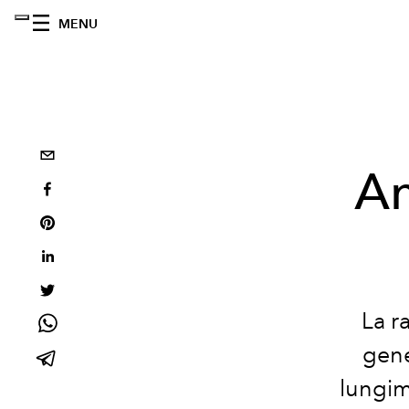
MENU
An
La r
gene
lungimi