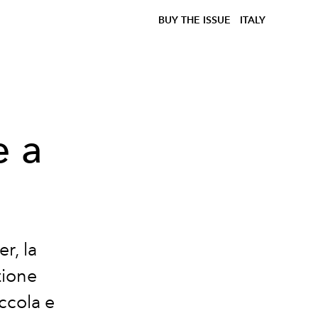
BUY THE ISSUE
ITALY
e a
r, la
zione
iccola e