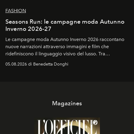
FASHION
Seasons Run: le campagne moda Autunno
Inverno 2026-27
Le campagne moda Autunno Inverno 2026 raccontano
nuove narrazioni attraverso immagini e film che
ridefiniscono il linguaggio visivo del lusso. Tra
protagonisti del cinema, volti della cultura
05.08.2026 di Benedetta Donghi
contemporanea e storytelling d'autore, le maison
trasformano ogni campagna in uno storytelling capace
di esprimere identità, visione e desiderio.
Magazines