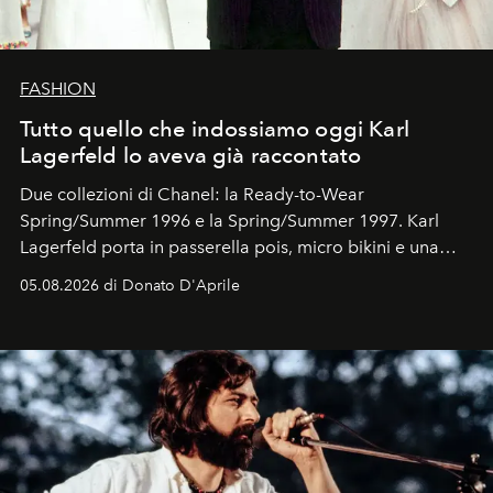
FASHION
Tutto quello che indossiamo oggi Karl
Lagerfeld lo aveva già raccontato
Due collezioni di Chanel: la Ready-to-Wear
Spring/Summer 1996 e la Spring/Summer 1997. Karl
Lagerfeld porta in passerella pois, micro bikini e una
logomania pensata per la spiaggia
, con Cindy, Linda,
05.08.2026 di Donato D'Aprile
Kate, Claudia e Carla una dietro l'altra. Trent'anni dopo,
in un'industria che vive di archivi, quel guardaroba resta
uno dei documenti più contemporanei che abbiamo.