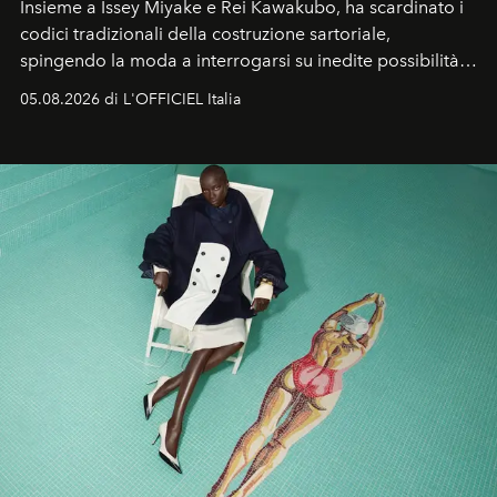
Insieme a Issey Miyake e Rei Kawakubo, ha scardinato i
codici tradizionali della costruzione sartoriale,
spingendo la moda a interrogarsi su inedite possibilità
formali e a ridefinire il concetto stesso di silhouette.
05.08.2026 di L'OFFICIEL Italia
Quella di Yohji Yamamoto è storia di un visionario che
ha riscritto i canoni estetici del XX secolo, lasciando
un’impronta indelebile nella storia della moda.