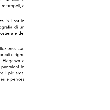
e metropoli, è
ta in Lost in
ografia di un
costiera e dei
llezione, con
oreali e righe
e. Eleganza e
 pantaloni in
e il pigiama,
ches e pences