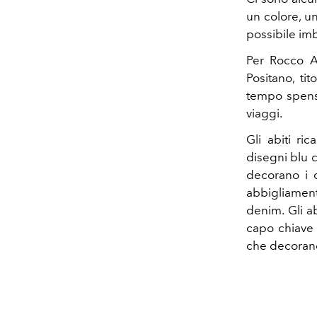
un colore, un
possibile imb
Per Rocco Ad
Positano, ti
tempo spensie
viaggi.
Gli abiti ri
disegni blu c
decorano i c
abbigliament
denim. Gli a
capo chiave 
che decorano