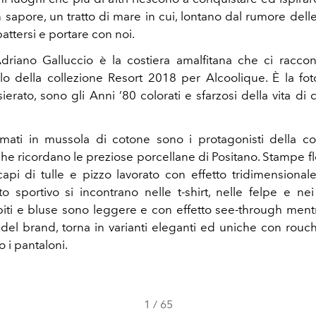
 sapore, un tratto di mare in cui, lontano dal rumore dell
attersi e portare con noi.
riano Galluccio è la costiera amalfitana che ci raccon
tolo della collezione Resort 2018 per Alcoolique. È la fot
rato, sono gli Anni ’80 colorati e sfarzosi della vita di 
camati in mussola di cotone sono i protagonisti della co
he ricordano le preziose porcellane di Positano. Stampe fl
api di tulle e pizzo lavorato con effetto tridimensional
o sportivo si incontrano nelle t-shirt, nelle felpe e nei
biti e bluse sono leggere e con effetto see-through mentr
del brand, torna in varianti eleganti ed uniche con rou
 i pantaloni.
1
/
65