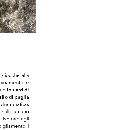
 ciocche alla
bbinamento e
a un
foulard di
llo di paglia
m drammatico.
e altri amano
e ispirato agli
bigliamento.
I