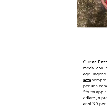
Questa Estat
moda con q
aggiungono il
seta
sempre a
per una cope
Sfrutta appi
odiare , a pre
anni '90 per