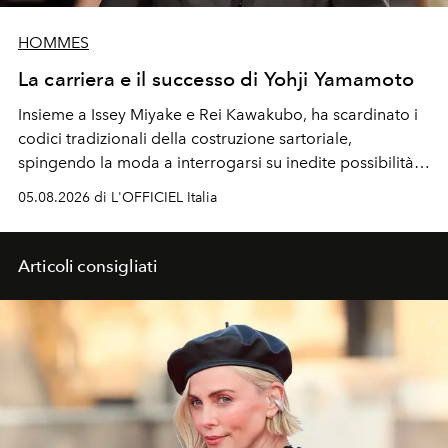
HOMMES
La carriera e il successo di Yohji Yamamoto
Insieme a Issey Miyake e Rei Kawakubo, ha scardinato i
codici tradizionali della costruzione sartoriale,
spingendo la moda a interrogarsi su inedite possibilità
formali e a ridefinire il concetto stesso di silhouette.
05.08.2026 di L'OFFICIEL Italia
Quella di Yohji Yamamoto è storia di un visionario che
ha riscritto i canoni estetici del XX secolo, lasciando
un’impronta indelebile nella storia della moda.
Articoli consigliati