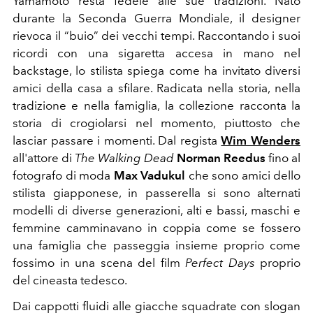
Yamamoto resta fedele alle sue tradizioni. Nato
durante la Seconda Guerra Mondiale, il designer
rievoca il “buio” dei vecchi tempi. Raccontando i suoi
ricordi con una sigaretta accesa in mano nel
backstage, lo stilista spiega come ha invitato diversi
amici della casa a sfilare. Radicata nella storia, nella
tradizione e nella famiglia, la collezione racconta la
storia di crogiolarsi nel momento, piuttosto che
lasciar passare i momenti. Dal regista
Wim Wenders
all'attore di
The Walking Dead
Norman Reedus
fino al
fotografo di moda
Max Vadukul
che sono amici dello
stilista giapponese, in passerella si sono alternati
modelli di diverse generazioni, alti e bassi, maschi e
femmine camminavano in coppia come se fossero
una famiglia che passeggia insieme proprio come
fossimo in una scena del film
Perfect Days
proprio
del cineasta tedesco.
Dai cappotti fluidi alle giacche squadrate con slogan