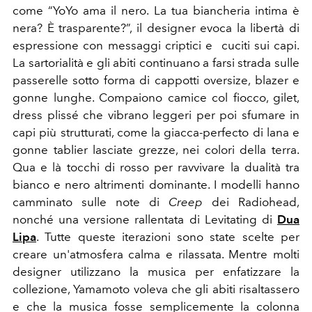
come “YoYo ama il nero. La tua biancheria intima è
nera? È trasparente?”, il designer evoca la libertà di
espressione con messaggi criptici e cuciti sui capi.
La sartorialità e gli abiti continuano a farsi strada sulle
passerelle sotto forma di cappotti oversize, blazer e
gonne lunghe. Compaiono
camice col fiocco, gilet,
dress plissé che vibrano leggeri per poi sfumare in
capi più strutturati, come la giacca-perfecto di lana e
gonne tablier lasciate grezze, nei colori della terra.
Qua e là tocchi di rosso per ravvivare la dualità tra
bianco e nero altrimenti dominante.
I modelli hanno
camminato sulle note di
Creep
dei Radiohead,
nonché una versione rallentata di Levitating di
Dua
Lipa
. Tutte queste iterazioni sono state scelte per
creare un'atmosfera calma e rilassata. Mentre molti
designer utilizzano la musica per enfatizzare la
collezione, Yamamoto voleva che gli abiti risaltassero
e che la musica fosse semplicemente la colonna