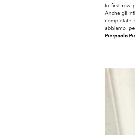
In first row 
Anche gli in
completato q
abbiamo pe
Pierpaolo Pic