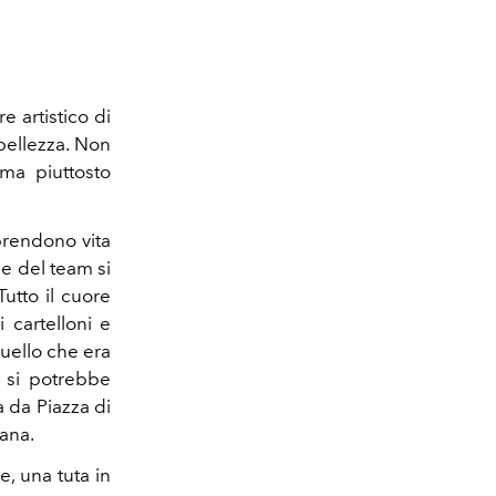
ore artistico di
 bellezza. Non
 ma piuttosto
 prendono vita
one del team si
Tutto il cuore
i cartelloni e
quello che era
i si potrebbe
a da Piazza di
iana.
e, una tuta in