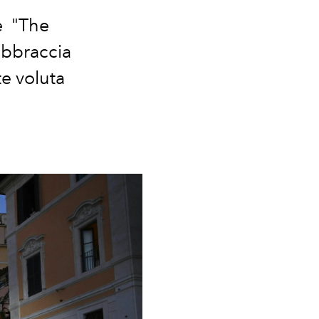
e "The
abbraccia
te voluta