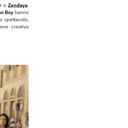
r
o
Zendaya
.
an Boy
hanno
o spettacolo,
tore creativo