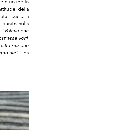
to
e
un top in
ttitude della
tali cucita a
 riunito sulla
.
"Volevo che
strasse volti,
 città ma che
ondiale"
, ha