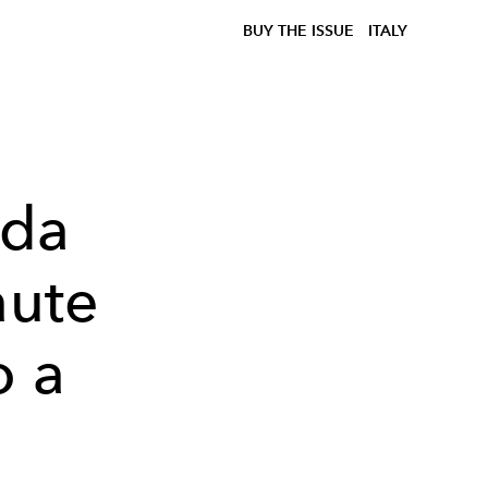
BUY THE ISSUE
ITALY
 da
aute
o a