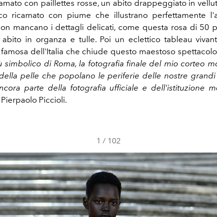
camato con paillettes rosse,
un abito drappeggiato in vellu
co ricamato con piume che illustrano perfettamente l'a
Non mancano i dettagli delicati, come questa rosa di 50 pe
abito in organza e tulle
. Poi un eclettico tableau vivant
ù famosa dell'Italia che chiude questo maestoso spettacolo
 simbolico di Roma, la fotografia finale del mio corteo mo
i della pelle che popolano le periferie delle nostre grandi
cora parte della fotografia ufficiale e dell'istituzione m
ierpaolo Piccioli.
1
/
102