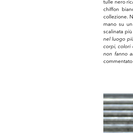
tulle nero ri
chiffon bian
collezione
. 
mano su un 
scalinata pi
nel luogo più
corpi, color
non fanno an
commentato P