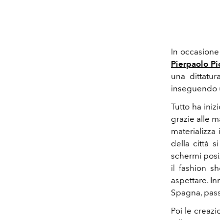
In occasione
Pierpaolo Pic
una dittatur
inseguendo 
Tutto ha iniz
grazie alle ma
materializza 
della città s
schermi posiz
il fashion s
aspettare.
In
Spagna, pas
Poi le creazi