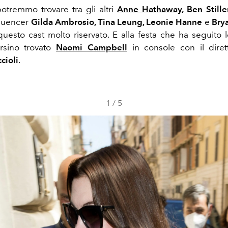
potremmo trovare tra gli altri
Anne Hathaway
, Ben Stille
fluencer
Gilda Ambrosio, Tina Leung, Leonie Hanne
e
Bry
uesto cast molto riservato. E alla festa che ha seguito l
rsino trovato
Naomi Campbell
in console con il diret
cioli
.
1
/
5