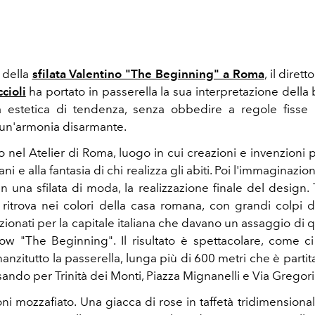
 della
sfilata Valentino "The Beginning" a Roma
, il dirett
cioli
ha portato in passerella la sua interpretazione della
a estetica di tendenza, senza obbedire a regole fisse
un'armonia disarmante.
io nel Atelier di Roma, luogo in cui creazioni e invenzioni
ni e alla fantasia di chi realizza gli abiti. Poi l'immaginazi
in una sfilata di moda, la realizzazione finale del design. 
i ritrova nei colori della casa romana, con grandi colpi d
ionati per la capitale italiana che davano un assaggio di 
how "The Beginning". Il risultato è spettacolare, come c
nanzitutto la passerella, lunga più di 600 metri che è partit
sando per
Trinità dei Monti, Piazza Mignanelli e Via Gregor
oni mozzafiato.
Una
giacca di rose in taffetà tridimensional