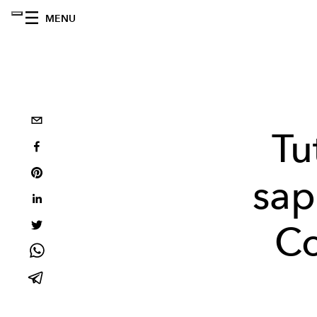
MENU
Tu
sap
Co