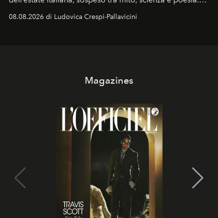
Sarà il momento in cui gli occhi si alzano verso la volta
08.08.2026 di Ludovica Crespi-Pallavicini
celeste per seguire il passaggio delle
Perseidi
, quelle
che chiamiamo comunemente
stelle cadenti
, e affidare
all’universo i desideri più segreti
Magazines