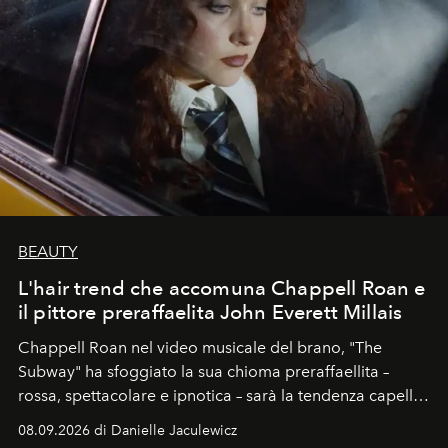
BEAUTY
L'hair trend che accomuna Chappell Roan e
il pittore preraffaelita John Everett Millais
Chappell Roan nel video musicale del brano, "The
Subway" ha sfoggiato la sua chioma preraffaellita –
rossa, spettacolare e ipnotica – sarà la tendenza capelli
dell'autunno?
08.09.2026 di Danielle Jaculewicz