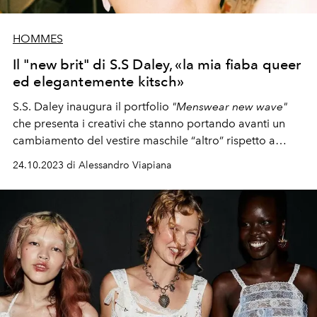
HOMMES
Il "new brit" di S.S Daley, «la mia fiaba queer
ed elegantemente kitsch»
S.S. Daley inaugura il portfolio
"Menswear new wave"
che presenta i creativi che stanno portando avanti un
cambiamento del vestire maschile “altro” rispetto a
quello dei mega brand. In una visione di mascolinità
24.10.2023 di Alessandro Viapiana
multipla, raccontata ridisegnando i confini tra arte,
moda e artigianalità. Guardando a grandi disruptive
come Vivienne Westwood, Claude Montana, Jean-Paul
Gaultier e Lee Alexander McQueen. O a icone
contemporanee come Harry Styles.