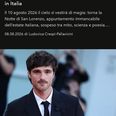
in Italia
Il 10 agosto 2026 il cielo si vestirà di magia: torna la
Notte di San Lorenzo
, appuntamento immancabile
dell’estate italiana, sospeso tra mito, scienza e poesia.
Sarà il momento in cui gli occhi si alzano verso la volta
08.08.2026 di Ludovica Crespi-Pallavicini
celeste per seguire il passaggio delle
Perseidi
, quelle
che chiamiamo comunemente
stelle cadenti
, e affidare
all’universo i desideri più segreti