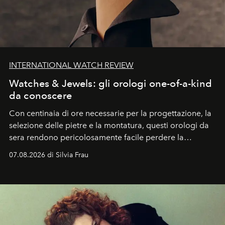
INTERNATIONAL WATCH REVIEW
Watches & Jewels: gli orologi one-of-a-kind
da conoscere
Con centinaia di ore necessarie per la progettazione, la
selezione delle pietre e la montatura, questi orologi da
sera rendono pericolosamente facile perdere la
cognizione del tempo. Ma con quadranti così
07.08.2026 di Silvia Frau
abbaglianti, chi è che guarda davvero l'ora?