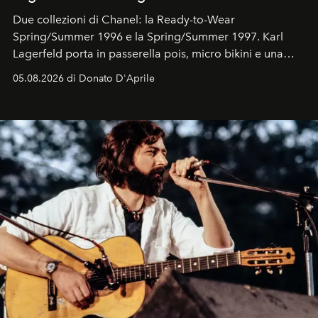
Due collezioni di Chanel: la Ready-to-Wear
Spring/Summer 1996 e la Spring/Summer 1997. Karl
Lagerfeld porta in passerella pois, micro bikini e una
logomania pensata per la spiaggia
, con Cindy, Linda,
05.08.2026 di Donato D'Aprile
Kate, Claudia e Carla una dietro l'altra. Trent'anni dopo,
in un'industria che vive di archivi, quel guardaroba resta
uno dei documenti più contemporanei che abbiamo.