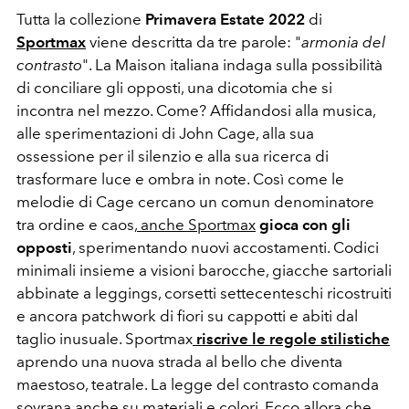
Tutta la collezione
Primavera Estate 2022
di
Sportmax
viene descritta da tre parole: "
armonia del
contrasto
". La Maison italiana indaga sulla possibilità
di conciliare gli opposti, una dicotomia che si
incontra nel mezzo. Come? Affidandosi alla musica,
alle sperimentazioni di John Cage, alla sua
ossessione per il silenzio e alla sua ricerca di
trasformare luce e ombra in note. Così come le
melodie di Cage cercano un comun denominatore
tra ordine e caos,
anche Sportmax
gioca con gli
opposti
, sperimentando nuovi accostamenti. Codici
minimali insieme a visioni barocche, giacche sartoriali
abbinate a leggings, corsetti settecenteschi ricostruiti
e ancora patchwork di fiori su cappotti e abiti dal
taglio inusuale. Sportmax
riscrive le regole stilistiche
aprendo una nuova strada al bello che diventa
maestoso, teatrale. La legge del contrasto comanda
sovrana anche su materiali e colori. Ecco allora che