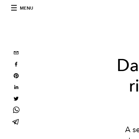
MENU
Da
r
A s