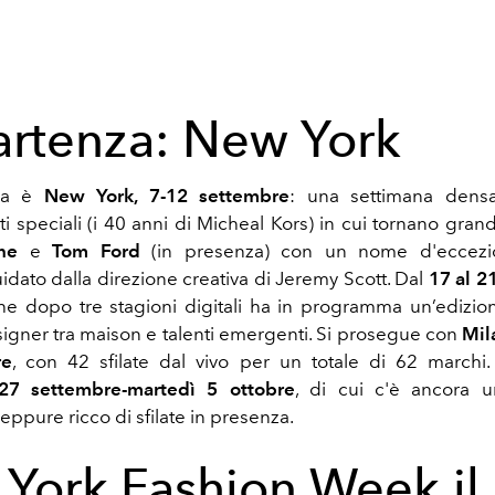
artenza: New York
ia è
New York, 7-12 settembre
: una settimana dens
 speciali (i 40 anni di Micheal Kors) in cui tornano gra
ne
e
Tom Ford
(in presenza) con un nome d'eccezion
dato dalla direzione creativa di Jeremy Scott. Dal
17 al 21
che dopo tre stagioni digitali ha in programma un’edizio
signer tra maison e talenti emergenti. Si prosegue con
Mil
re
, con 42 sfilate dal vivo per un totale di 62 marchi
 27 settembre-martedì 5 ottobre
, di cui c'è ancora u
seppure ricco di sfilate in presenza.
York Fashion Week il