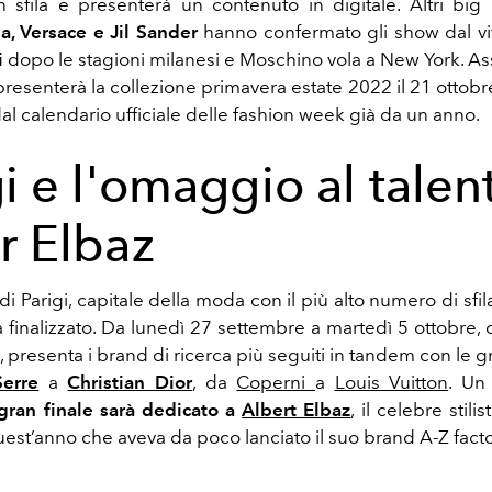
 sfila e presenterà un contenuto in digitale. Altri b
a, Versace e Jil Sander
hanno confermato gli show dal vi
i
dopo le stagioni milanesi e Moschino vola a New York. As
resenterà la collezione primavera estate 2022 il 21 ottobre
dal calendario ufficiale delle fashion week già da un anno.
i e l'omaggio al talen
r Elbaz
 di Parigi, capitale della moda con il più alto numero di sfil
 finalizzato. Da lunedì 27 settembre a martedì 5 ottobre,
, presenta i brand di ricerca più seguiti in tandem con le 
erre
a
Christian Dior
, da
Coperni
a
Louis Vuitton
. Un
gran finale sarà dedicato a
Albert Elbaz
, il celebre stil
 quest’anno che aveva da poco lanciato il suo brand A-Z facto