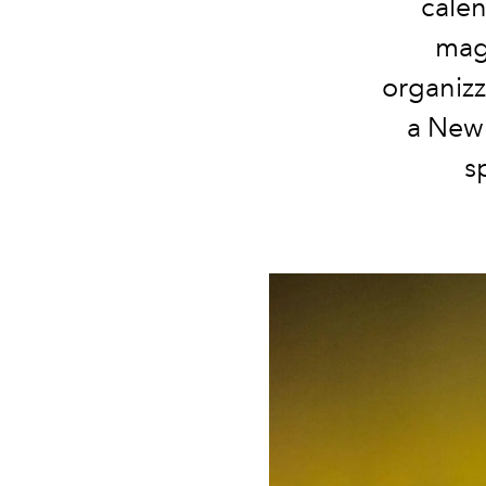
calen
mag
organizz
a New 
s