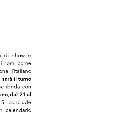
a di show e
ndi nomi come
e l'italiano
 sarà il turno
ne ibrida con
ano, dal 21 al
. Si conclude
n calendario