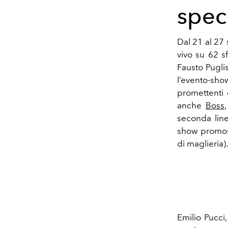
speci
Dal 21 al 27 
vivo su 62 sfi
Fausto Pugli
l’evento-sho
promettenti 
anche
Boss
seconda lin
show promos
di maglieria).
Emilio Pucci