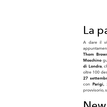
La p
A dare il v
appuntamenti
Thom Brow
Moschino
gui
di Londra
, 
oltre 100 de
27 settemb
con
Parigi,
provvisorio, 
New 