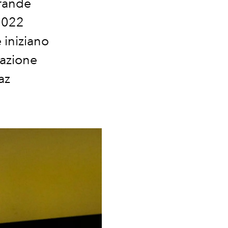
grande
 2022
 iniziano
razione
az