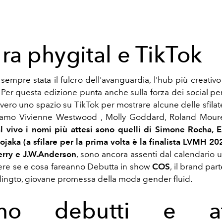
ra phygital e TikTok
sempre stata il fulcro dell'avanguardia, l'hub più creativo
i. Per questa edizione punta anche sulla forza dei social p
vvero uno spazio su TikTok per mostrare alcune delle sfilat
oviamo Vivienne Westwood , Molly Goddard, Roland Moure
 vivo i nomi più attesi sono quelli di Simone Rocha, 
ojaka (a sfilare per la prima volta è la finalista LVMH 20
rry e J.W.Anderson
, sono ancora assenti dal calendario u
ere se e cosa fareanno Debutta
in show
COS
, il brand pa
ingto, giovane promessa della moda gender fluid.
ano debutti e at