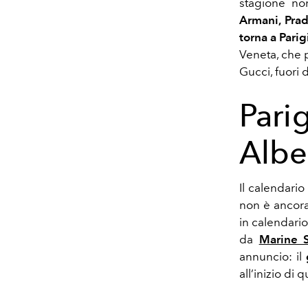
stagione non
Armani, Prad
torna a Parig
Veneta, che p
Gucci, fuori 
Parig
Albe
Il calendario
non è ancora
in calendario
da
Marine S
annuncio: il
all’inizio di