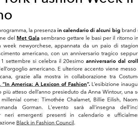
rno
 programma, la presenza
in calendario di alcuni big
brand 
one del
Met Gala
sembrano gettare le basi per il ritorno i
on week newyorchese, appannata da un paio di stagion
scimento americano, con un anniversario tragico seppu
l’11 settembre si celebra il 20esimo
anniversario dal crol
ell’orgoglio americano. E ulteriore accento viene messo 
ana, grazie alla mostra in collaborazione tra Costume
,
“In America: A Lexicon of Fashion
”.
L’esibizione inaugu
to più atteso dell’anno presieduto da Anna Wintour, una sc
 millenial come: Timothée Chalamet, Billie Eilish, Nao
manda Gorman. L'evento sarà all'insegna dell'inclu
 neri emergenti presenti in calendario e ufficialme
zazione
Black in Fashion Council
.