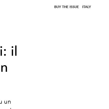
BUY THE ISSUE
ITALY
 il
on
su un