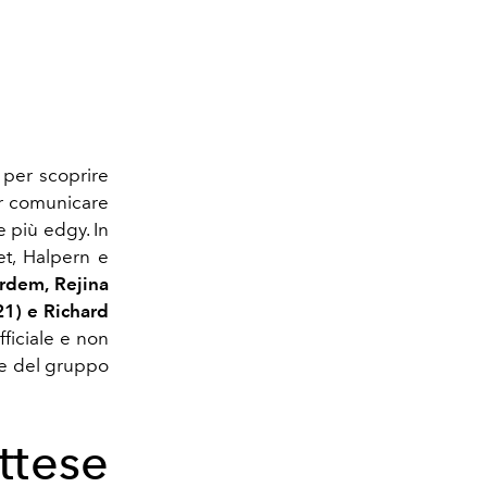
 per scoprire
er comunicare
e più edgy. In
t, Halpern e
Erdem, Rejina
21) e Richard
fficiale e non
rte del gruppo
tese