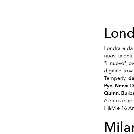
Lond
Londra è da 
nuovi talent
"il nuovo", o
digitale tr
Temperly,
dal
Pyo, Nensi D
Quinn
.
Burbe
è dato a sap
H&M e 16 Arl
Mil