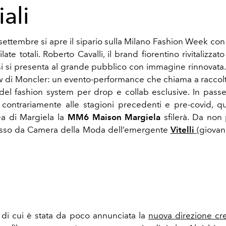
ali
settembre si apre il sipario sulla Milano Fashion Week con 
late totali. Roberto Cavalli, il brand fiorentino rivitalizzato
si si presenta al grande pubblico con immagine rinnovata
w di Moncler: un evento-performance che chiama a raccolta 
del fashion system per drop e collab esclusive. In passer
, contrariamente alle stagioni precedenti e pre-covid, qu
ea di Margiela la
MM6 Maison Margiela
sfilerà. Da non
so da Camera della Moda dell’emergente
Vitelli
(giova
, di cui è stata da poco annunciata la
nuova direzione cre