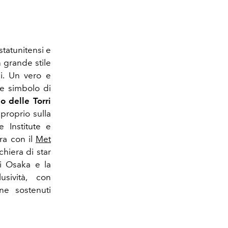
statunitensi e
n grande stile
i. Un vero e
re simbolo di
lo delle Torri
proprio sulla
 Institute e
ra con il
Met
hiera di star
mi Osaka e la
sività, con
ne sostenuti