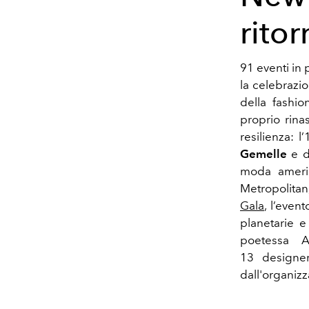
rito
91 eventi in
la celebrazi
della fashi
proprio rina
resilienza: 
Gemelle
e d
moda americ
Metropolitan
Gala
, l’even
planetarie e
poetessa A
13 designer
dall'organiz