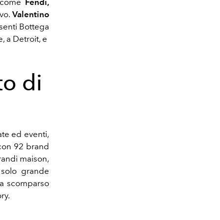
ig come
Fendi,
vo.
Valentino
senti Bottega
, a Detroit, e
to di
ate ed eventi,
 con 92 brand
grandi maison,
 solo grande
ista scomparso
ry.