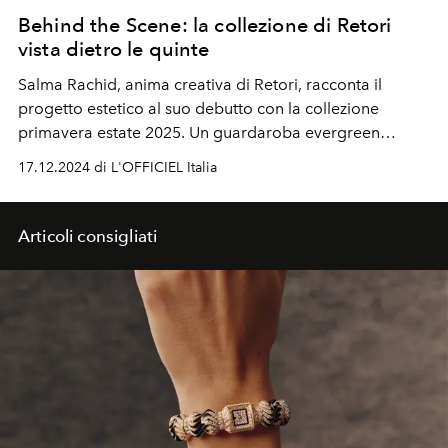
Behind the Scene: la collezione di Retori
vista dietro le quinte
Salma Rachid, anima creativa di Retori, racconta il
progetto estetico al suo debutto con la collezione
primavera estate 2025. Un guardaroba evergreen
scandito da tessuti pregiati e forme clean. A delineare
17.12.2024 di L'OFFICIEL Italia
una nuova idea di femminilità, che esplora un sofisticato
mood androgino con un tocco di sensualità.
Articoli consigliati