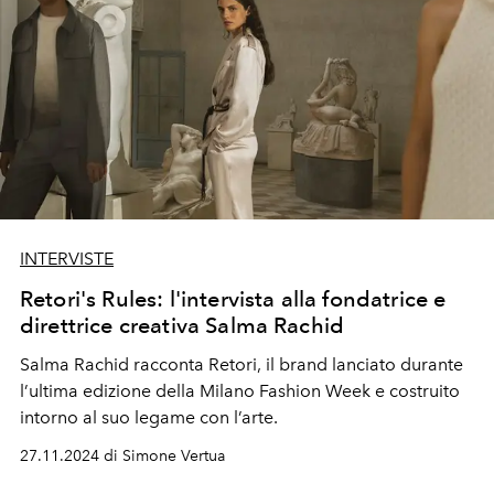
INTERVISTE
Retori's Rules: l'intervista alla fondatrice e
direttrice creativa Salma Rachid
S
a
lm
a
Ra
c
hi
d
racconta Retori, il brand lanciato durante
l
’
ultima edizione della
Milano Fashion Week
e costruito
intorno al suo
legame con l’arte.
27.11.2024 di Simone Vertua