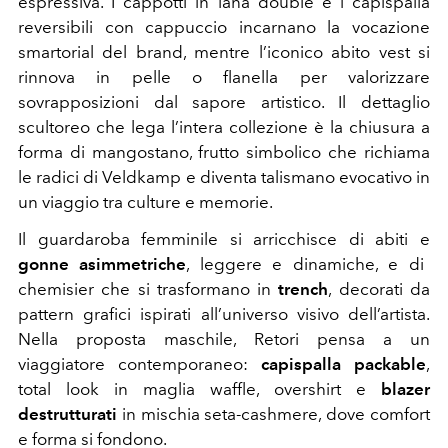
espressiva. I cappotti in lana double e i capispalla
reversibili con cappuccio incarnano la vocazione
smartorial del brand, mentre l’iconico abito vest si
rinnova in pelle o flanella per valorizzare
sovrapposizioni dal sapore artistico. Il dettaglio
scultoreo che lega l’intera collezione è la chiusura a
forma di mangostano, frutto simbolico che richiama
le radici di Veldkamp e diventa talismano evocativo in
un viaggio tra culture e memorie.
Il guardaroba femminile si arricchisce di abiti e
gonne asimmetriche
, leggere e dinamiche, e di
chemisier che si trasformano in
trench
, decorati da
pattern grafici ispirati all’universo visivo dell’artista.
Nella proposta maschile, Retori pensa a un
viaggiatore contemporaneo:
capispalla packable
,
total look in maglia waffle, overshirt e
blazer
destrutturati
in mischia seta-cashmere, dove comfort
e forma si fondono.