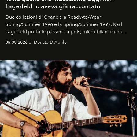
Lagerfeld lo aveva già raccontato
Due collezioni di Chanel: la Ready-to-Wear
Spring/Summer 1996 e la Spring/Summer 1997. Karl
Lagerfeld porta in passerella pois, micro bikini e una
logomania pensata per la spiaggia
, con Cindy, Linda,
05.08.2026 di Donato D'Aprile
Kate, Claudia e Carla una dietro l'altra. Trent'anni dopo,
in un'industria che vive di archivi, quel guardaroba resta
uno dei documenti più contemporanei che abbiamo.