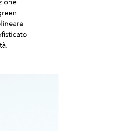
ezione
green
elineare
fisticato
tà.