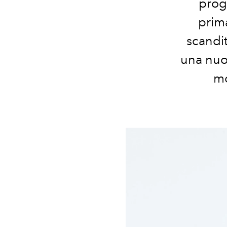
proge
prim
scandit
una nuov
mo