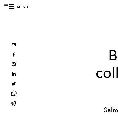
MENU
B
col
Salm