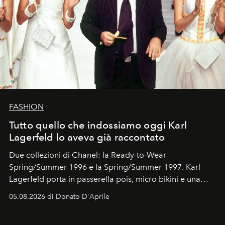
FASHION
Tutto quello che indossiamo oggi Karl
Lagerfeld lo aveva già raccontato
Due collezioni di Chanel: la Ready-to-Wear
Spring/Summer 1996 e la Spring/Summer 1997. Karl
Lagerfeld porta in passerella pois, micro bikini e una
logomania pensata per la spiaggia
, con Cindy, Linda,
05.08.2026 di Donato D'Aprile
Kate, Claudia e Carla una dietro l'altra. Trent'anni dopo,
in un'industria che vive di archivi, quel guardaroba resta