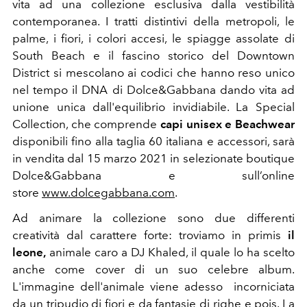
vita ad una collezione esclusiva dalla vestibilità
contemporanea. I tratti distintivi della metropoli, le
palme, i fiori, i colori accesi, le spiagge assolate di
South Beach e il fascino storico del Downtown
District si mescolano ai codici che hanno reso unico
nel tempo il DNA di Dolce&Gabbana dando vita ad
unione unica dall'equilibrio invidiabile. La Special
Collection, che comprende
capi unisex e Beachwear
disponibili fino alla taglia 60 italiana e accessori, sarà
in vendita dal 15 marzo 2021 in selezionate boutique
Dolce&Gabbana e sull’online
store
www.dolcegabbana.com
.
Ad animare la collezione sono due differenti
creatività dal carattere forte: troviamo in primis
il
leone,
animale caro a DJ Khaled, il quale lo ha scelto
anche come cover di un suo celebre album.
L'immagine dell'animale viene adesso incorniciata
da un tripudio di fiori e da fantasie di righe e pois. La