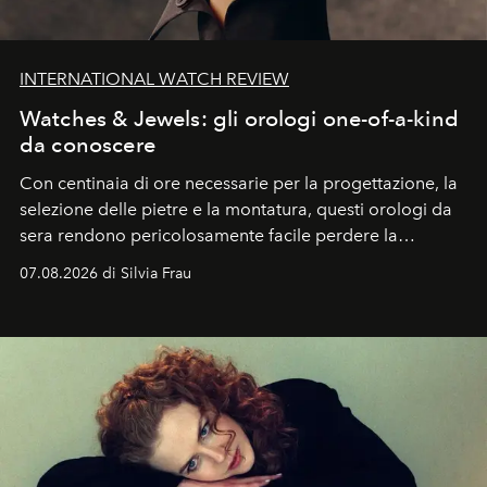
INTERNATIONAL WATCH REVIEW
Watches & Jewels: gli orologi one-of-a-kind
da conoscere
Con centinaia di ore necessarie per la progettazione, la
selezione delle pietre e la montatura, questi orologi da
sera rendono pericolosamente facile perdere la
cognizione del tempo. Ma con quadranti così
07.08.2026 di Silvia Frau
abbaglianti, chi è che guarda davvero l'ora?