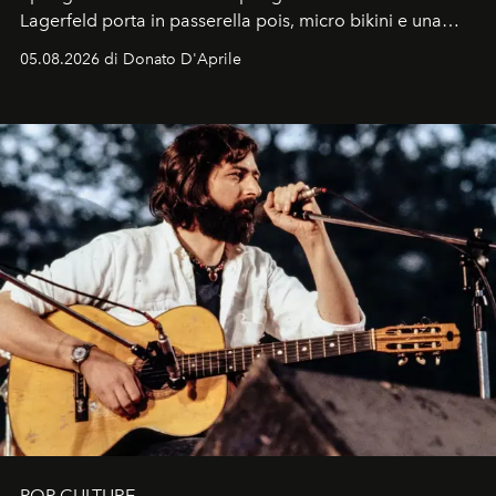
Lagerfeld porta in passerella pois, micro bikini e una
logomania pensata per la spiaggia
, con Cindy, Linda,
05.08.2026 di Donato D'Aprile
Kate, Claudia e Carla una dietro l'altra. Trent'anni dopo,
in un'industria che vive di archivi, quel guardaroba resta
uno dei documenti più contemporanei che abbiamo.
POP CULTURE