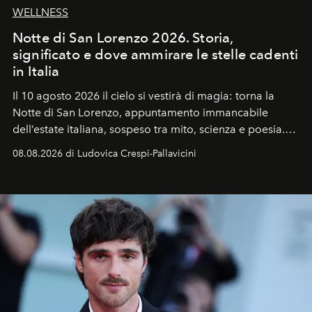
WELLNESS
Notte di San Lorenzo 2026. Storia,
significato e dove ammirare le stelle cadenti
in Italia
Il 10 agosto 2026 il cielo si vestirà di magia: torna la
Notte di San Lorenzo
, appuntamento immancabile
dell’estate italiana, sospeso tra mito, scienza e poesia.
Sarà il momento in cui gli occhi si alzano verso la volta
08.08.2026 di Ludovica Crespi-Pallavicini
celeste per seguire il passaggio delle
Perseidi
, quelle
che chiamiamo comunemente
stelle cadenti
, e affidare
all’universo i desideri più segreti