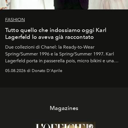
FASHION
Tutto quello che indossiamo oggi Karl
Lagerfeld lo aveva già raccontato
Due collezioni di Chanel: la Ready-to-Wear
Spring/Summer 1996 e la Spring/Summer 1997. Karl
Lagerfeld porta in passerella pois, micro bikini e una
logomania pensata per la spiaggia
, con Cindy, Linda,
05.08.2026 di Donato D'Aprile
Kate, Claudia e Carla una dietro l'altra. Trent'anni dopo,
in un'industria che vive di archivi, quel guardaroba resta
uno dei documenti più contemporanei che abbiamo.
Magazines