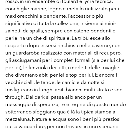
rosso, in un ensemble di foulard e lycra tecnica,
conchiglie marine, legno e metallo riutilizzato per i
maxi orecchini a pendente, l’accessorio più
significativo di tutta la collezione, insieme ai mini-
zainetti da spalla, sempre con catene pendenti e
perle. ha un che di spirituale. La tribù esce allo
scoperto dopo essersi rinchiusa nelle caverne, con
un guardaroba realizzato con materiali di recupero,
gli asciugamani per i completi formali (sia per lui che
per lei), le lenzuola dei letti, i merletti delle tovaglie
che diventano abiti per lei e top per lui. E ancora i
vecchi scialli, le tende, le camicie da notte si
trasfigurano in lunghi abiti bianchi multi-strato e see-
through. Dal dark si passa al bianco per un
messaggio di speranza, re e regine di questo mondo
sotterraneo sfoggiano qua è là la tipica stampa a
mezzaluna. Natura e acqua sono i beni più preziosi
da salvaguardare, per non trovarsi in uno scenario