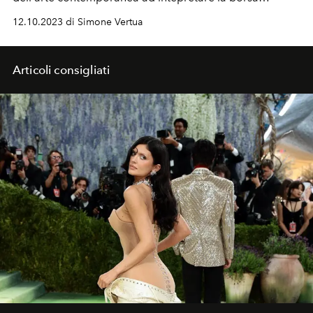
Capucines. Billie Zangewa, Ewa Juszkiewicz, Liza Tou,
12.10.2023 di Simone Vertua
Tursic & Mille, e Ziping Wang.
Articoli consigliati