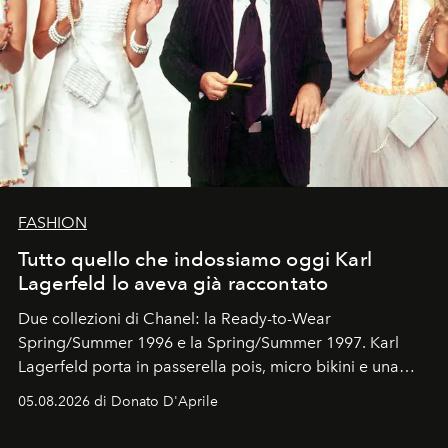
FASHION
Tutto quello che indossiamo oggi Karl
Lagerfeld lo aveva già raccontato
Due collezioni di Chanel: la Ready-to-Wear
Spring/Summer 1996 e la Spring/Summer 1997. Karl
Lagerfeld porta in passerella pois, micro bikini e una
logomania pensata per la spiaggia
, con Cindy, Linda,
05.08.2026 di Donato D'Aprile
Kate, Claudia e Carla una dietro l'altra. Trent'anni dopo,
in un'industria che vive di archivi, quel guardaroba resta