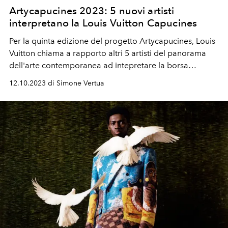
Artycapucines 2023: 5 nuovi artisti
interpretano la Louis Vuitton Capucines
Per la quinta edizione del progetto Artycapucines, Louis
Vuitton chiama a rapporto altri 5 artisti del panorama
dell'arte contemporanea ad intepretare la borsa
Capucines. Billie Zangewa, Ewa Juszkiewicz, Liza Tou,
12.10.2023 di Simone Vertua
Tursic & Mille, e Ziping Wang.