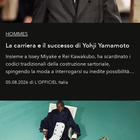
HOMMES
La carriera e il successo di Yohji Yamamoto
Insieme a Issey Miyake e Rei Kawakubo, ha scardinato i
codici tradizionali della costruzione sartoriale,
spingendo la moda a interrogarsi su inedite possibilità
formali e a ridefinire il concetto stesso di silhouette.
05.08.2026 di L'OFFICIEL Italia
Quella di Yohji Yamamoto è storia di un visionario che
ha riscritto i canoni estetici del XX secolo, lasciando
un’impronta indelebile nella storia della moda.