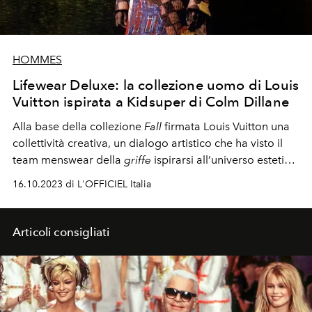
HOMMES
Lifewear Deluxe: la collezione uomo di Louis
Vuitton ispirata a Kidsuper di Colm Dillane
Alla base della collezione
Fall
firmata Louis Vuitton una
collettività creativa, un dialogo artistico che ha visto il
team menswear della
griffe
ispirarsi all’universo estetico
del designer americano Colm Dillane, che con il suo
16.10.2023 di L'OFFICIEL Italia
marchio Kidsuper sta riscrivendo le regole
dell’abbigliamento contemporaneo. Scopri su
L'OFFICIEL Italia
autunno inverno
2023-24 di Louis
Articoli consigliati
Vuitton, negli scatti di Luis Alberto Rodriguez...