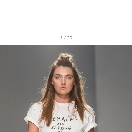
1
/
29