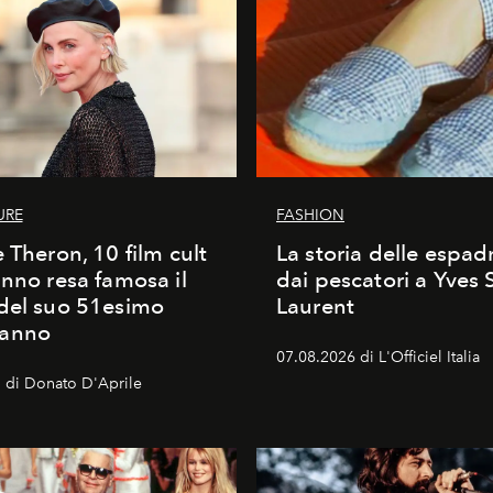
URE
FASHION
e Theron, 10 film cult
La storia delle espadr
anno resa famosa il
dai pescatori a Yves 
del suo 51esimo
Laurent
anno
07.08.2026 di L'Officiel Italia
 di Donato D'Aprile