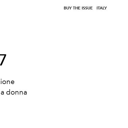
BUY THE ISSUE
ITALY
7
zione
na donna