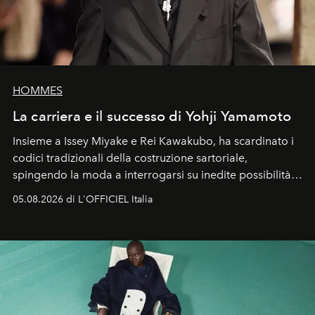
HOMMES
La carriera e il successo di Yohji Yamamoto
Insieme a Issey Miyake e Rei Kawakubo, ha scardinato i
codici tradizionali della costruzione sartoriale,
spingendo la moda a interrogarsi su inedite possibilità
formali e a ridefinire il concetto stesso di silhouette.
05.08.2026 di L'OFFICIEL Italia
Quella di Yohji Yamamoto è storia di un visionario che
ha riscritto i canoni estetici del XX secolo, lasciando
un’impronta indelebile nella storia della moda.