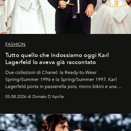
FASHION
Tutto quello che indossiamo oggi Karl
Lagerfeld lo aveva già raccontato
Due collezioni di Chanel: la Ready-to-Wear
Spring/Summer 1996 e la Spring/Summer 1997. Karl
Lagerfeld porta in passerella pois, micro bikini e una
logomania pensata per la spiaggia
, con Cindy, Linda,
05.08.2026 di Donato D'Aprile
Kate, Claudia e Carla una dietro l'altra. Trent'anni dopo,
in un'industria che vive di archivi, quel guardaroba resta
uno dei documenti più contemporanei che abbiamo.