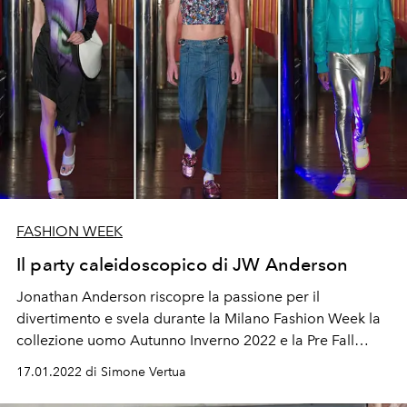
FASHION WEEK
Il party caleidoscopico di JW Anderson
Jonathan Anderson riscopre la passione per il
divertimento e svela durante la Milano Fashion Week la
collezione uomo Autunno Inverno 2022 e la Pre Fall
donna 2022 con una sfilata digitale. Tra polo hula hoop,
17.01.2022 di Simone Vertua
capi ricoperti interamente di paillettes, esuberanti tutine
metalliche e gilet con elastici gommati.