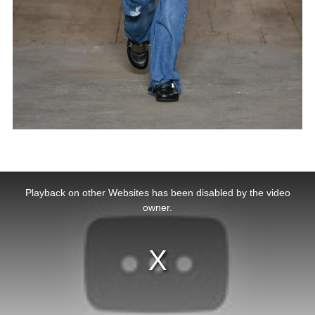
This
is
a
Playback on other Websites has been disabled by the video
modal
window.
owner.