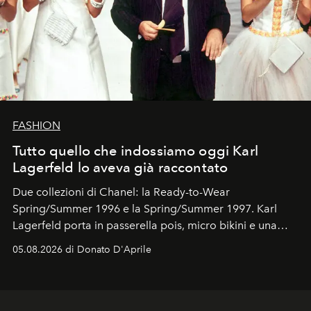
FASHION
Tutto quello che indossiamo oggi Karl
Lagerfeld lo aveva già raccontato
Due collezioni di Chanel: la Ready-to-Wear
Spring/Summer 1996 e la Spring/Summer 1997. Karl
Lagerfeld porta in passerella pois, micro bikini e una
logomania pensata per la spiaggia
, con Cindy, Linda,
05.08.2026 di Donato D'Aprile
Kate, Claudia e Carla una dietro l'altra. Trent'anni dopo,
in un'industria che vive di archivi, quel guardaroba resta
uno dei documenti più contemporanei che abbiamo.