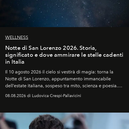
WELLNESS
Notte di San Lorenzo 2026. Storia,
significato e dove ammirare le stelle cadenti
in Italia
Il 10 agosto 2026 il cielo si vestirà di magia: torna la
Notte di San Lorenzo
, appuntamento immancabile
dell’estate italiana, sospeso tra mito, scienza e poesia.
Sarà il momento in cui gli occhi si alzano verso la volta
08.08.2026 di Ludovica Crespi-Pallavicini
celeste per seguire il passaggio delle
Perseidi
, quelle
che chiamiamo comunemente
stelle cadenti
, e affidare
all’universo i desideri più segreti