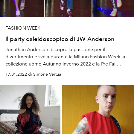
FASHION WEEK
Il party caleidoscopico di JW Anderson
Jonathan Anderson riscopre la passione per il
divertimento e svela durante la Milano Fashion Week la
collezione uomo Autunno Inverno 2022 e la Pre Fall
donna 2022 con una sfilata digitale. Tra polo hula hoop,
17.01.2022 di Simone Vertua
capi ricoperti interamente di paillettes, esuberanti tutine
metalliche e gilet con elastici gommati.