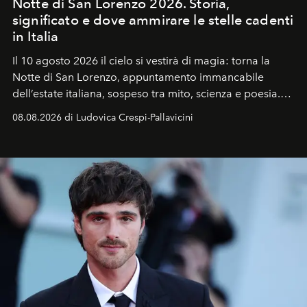
Notte di San Lorenzo 2026. Storia,
significato e dove ammirare le stelle cadenti
in Italia
Il 10 agosto 2026 il cielo si vestirà di magia: torna la
Notte di San Lorenzo
, appuntamento immancabile
dell’estate italiana, sospeso tra mito, scienza e poesia.
Sarà il momento in cui gli occhi si alzano verso la volta
08.08.2026 di Ludovica Crespi-Pallavicini
celeste per seguire il passaggio delle
Perseidi
, quelle
che chiamiamo comunemente
stelle cadenti
, e affidare
all’universo i desideri più segreti