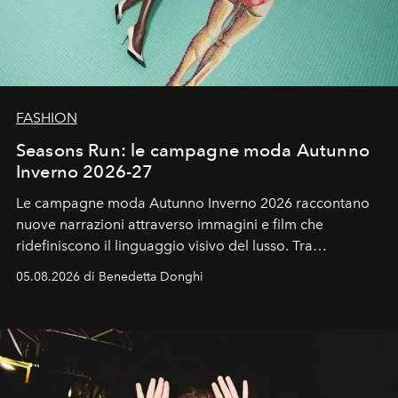
FASHION
Seasons Run: le campagne moda Autunno
Inverno 2026-27
Le campagne moda Autunno Inverno 2026 raccontano
nuove narrazioni attraverso immagini e film che
ridefiniscono il linguaggio visivo del lusso. Tra
protagonisti del cinema, volti della cultura
05.08.2026 di Benedetta Donghi
contemporanea e storytelling d'autore, le maison
trasformano ogni campagna in uno storytelling capace
di esprimere identità, visione e desiderio.