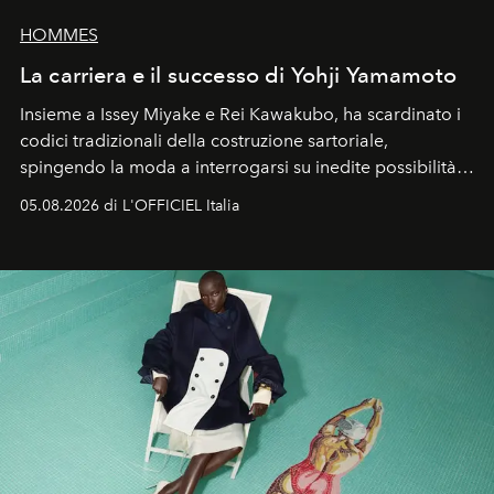
HOMMES
La carriera e il successo di Yohji Yamamoto
Insieme a Issey Miyake e Rei Kawakubo, ha scardinato i
codici tradizionali della costruzione sartoriale,
spingendo la moda a interrogarsi su inedite possibilità
formali e a ridefinire il concetto stesso di silhouette.
05.08.2026 di L'OFFICIEL Italia
Quella di Yohji Yamamoto è storia di un visionario che
ha riscritto i canoni estetici del XX secolo, lasciando
un’impronta indelebile nella storia della moda.