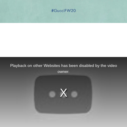
This
is
a
Playback on other Websites has been disabled by the video
modal
window.
owner.