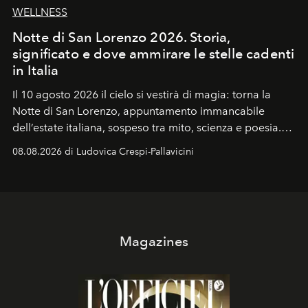
WELLNESS
Notte di San Lorenzo 2026. Storia,
significato e dove ammirare le stelle cadenti
in Italia
Il 10 agosto 2026 il cielo si vestirà di magia: torna la
Notte di San Lorenzo
, appuntamento immancabile
dell’estate italiana, sospeso tra mito, scienza e poesia.
Sarà il momento in cui gli occhi si alzano verso la volta
08.08.2026 di Ludovica Crespi-Pallavicini
celeste per seguire il passaggio delle
Perseidi
, quelle
che chiamiamo comunemente
stelle cadenti
, e affidare
all’universo i desideri più segreti
Magazines