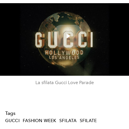
Play
Video
La sfilata Gucci Love Parade
Tags
GUCCI
FASHION WEEK
SFILATA
SFILATE