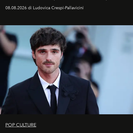
Sarà il momento in cui gli occhi si alzano verso la volta
08.08.2026 di Ludovica Crespi-Pallavicini
celeste per seguire il passaggio delle
Perseidi
, quelle
che chiamiamo comunemente
stelle cadenti
, e affidare
all’universo i desideri più segreti
POP CULTURE