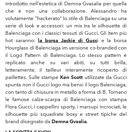
introdotto nell'estetica di Demna Gvasalia per quella
che è non una collaborazione. Alessandro ha
volutamente
"hackerato" lo stile di Balenciaga
su una
serie di look e accessori: un mix tra le silhouette di
Balenciaga con i classici tessuti di Gucci. Gli item più
hot saranno:
la borsa Jackie di Gucc
i e
la borsa
Hourglass di Balenciaga im versione co-branded con
il Logo Pattern di Balenciaga. Lo stesso pattern è
replicato anche su vari abiti, su tutti brilla,
letteramente, il tailleur interamente ricoperto di
paillettes. Sulle stampe
Ken Scott
utilizzate da Gucci
spunta non il Gucci logo ma bensì il logo Balenciaga,
con tanto di chiusura in metallo a forma di B. Tornano
le famose calze-scarpa di Balenciaga con stampa
Flora Gucci, i cappellini sporty, i marsupi incrociati, le
silhouette più squadrate boxy e street tipiche del
brand disegnato da
Demna Gvsalia
.