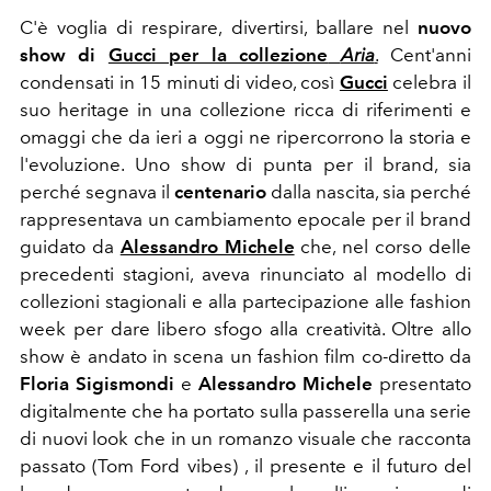
C'è voglia di respirare, divertirsi, ballare ne
l
nuovo
show di
Gucci per la collezione
Aria
.
Cent'anni
condensati in 15 minuti di video, così
Gucci
celebra il
suo heritage in una collezione ricca di riferimenti e
omaggi che da ieri a oggi ne ripercorrono la storia e
l'evoluzione. Uno show di punta per il brand, sia
perché segnava il
centenario
dalla nascita
, sia perché
rappresentava un cambiamento epocale per il brand
guidato da
Alessandro Michele
che, nel corso delle
precedenti stagioni, aveva
rinunciato al modello di
collezioni stagionali
e alla partecipazione alle fashion
week per dare libero sfogo alla creatività. Oltre allo
show è andato in scena
un fashion film co-diretto da
Floria Sigismondi
e
Alessandro Michele
presentato
digitalmente che ha portato sulla passerella una serie
di nuovi look che in un romanzo visuale che racconta
passato (Tom Ford vibes) , il presente e il futuro del