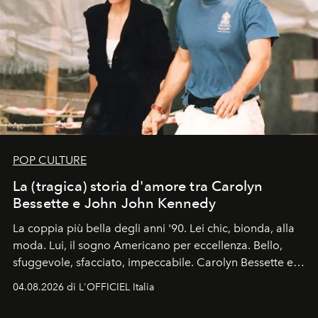
POP CULTURE
La (tragica) storia d'amore tra Carolyn
Bessette e John John Kennedy
La coppia più bella degli anni '90. Lei chic, bionda, alla
moda. Lui, il sogno Americano per eccellenza. Bello,
sfuggevole, sfacciato, impeccabile. Carolyn Bessette e
John John Kennedy sono i protagonisti della storia
04.08.2026 di L'OFFICIEL Italia
d'amore tragica che più ha segnato gli anni '90.