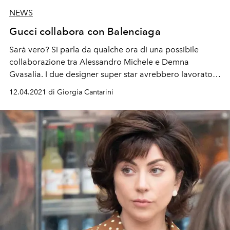
NEWS
Gucci collabora con Balenciaga
Sarà vero? Si parla da qualche ora di una possibile
collaborazione
tra
Alessandro Michele
e
Demna
Gvasalia
. I due designer super star avrebbero lavorato a
un nuovo progetto creativo a quattro mani che verrà
12.04.2021 di Giorgia Cantarini
lanciato questo giovedì 15 aprile con lo short film Aria,
in occasione della presentazione della collezione
Autunno Inverno 2021 di Gucci.