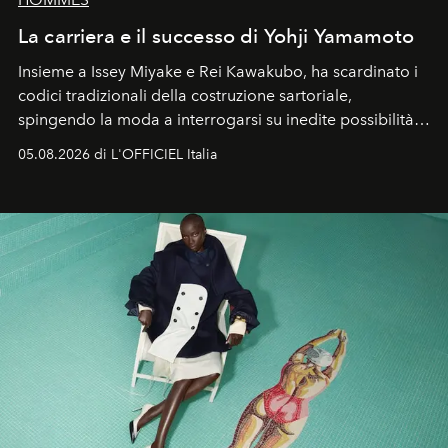
La carriera e il successo di Yohji Yamamoto
Insieme a Issey Miyake e Rei Kawakubo, ha scardinato i
codici tradizionali della costruzione sartoriale,
spingendo la moda a interrogarsi su inedite possibilità
formali e a ridefinire il concetto stesso di silhouette.
05.08.2026 di L'OFFICIEL Italia
Quella di Yohji Yamamoto è storia di un visionario che
ha riscritto i canoni estetici del XX secolo, lasciando
un’impronta indelebile nella storia della moda.