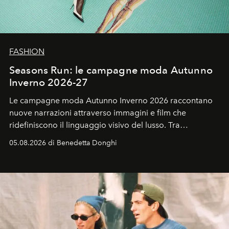
FASHION
Seasons Run: le campagne moda Autunno
Inverno 2026-27
Le campagne moda Autunno Inverno 2026 raccontano
nuove narrazioni attraverso immagini e film che
ridefiniscono il linguaggio visivo del lusso. Tra
protagonisti del cinema, volti della cultura
05.08.2026 di Benedetta Donghi
contemporanea e storytelling d'autore, le maison
trasformano ogni campagna in uno storytelling capace
di esprimere identità, visione e desiderio.