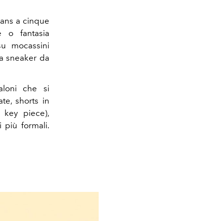
jeans a cinque
 o fantasia
su mocassini
va sneaker da
aloni che si
te, shorts in
 key piece),
 più formali.