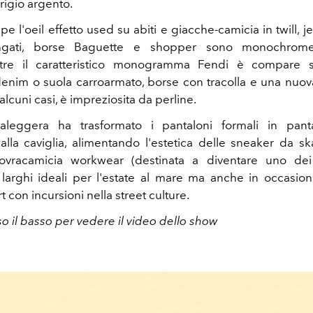
grigio argento.
 l'oeil effetto used su abiti e giacche-camicia in twill, 
ungati, borse Baguette e shopper sono monochrome
tre il caratteristico monogramma Fendi è compare 
n denim o suola carroarmato, borse con tracolla e una nuo
 alcuni casi, è impreziosita da perline.
raleggera ha trasformato i pantaloni formali in pant
 alla caviglia, alimentando l'estetica delle sneaker da ska
ovracamicia workwear (destinata a diventare uno dei
 larghi ideali per l'estate al mare ma anche in occasioni
 con incursioni nella street culture.
o il basso per vedere il video dello show