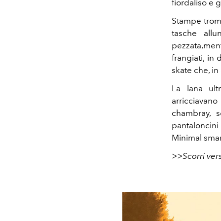
fiordaliso e 
Stampe trompe
tasche all
pezzata,men
frangiati, i
skate che, in
La lana ult
arricciavano
chambray, s
pantaloncini
Minimal smart
>>Scorri vers