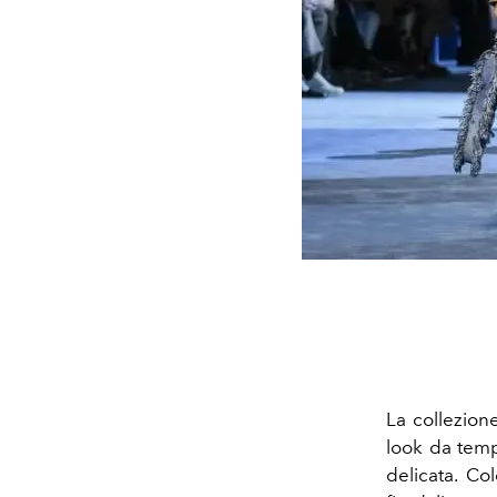
La collezio
look da tempo
delicata. Co