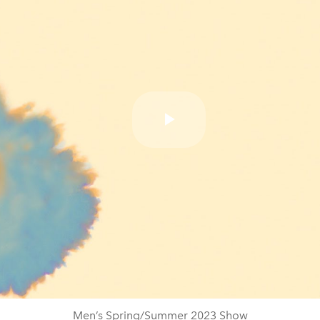
Play
Video
Men’s Spring/Summer 2023 Show