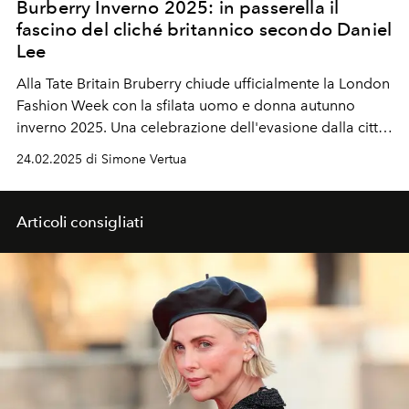
Burberry Inverno 2025: in passerella il
fascino del cliché britannico secondo Daniel
Lee
Alla Tate Britain Bruberry chiude ufficialmente la London
Fashion Week con la sfilata uomo e donna autunno
inverno 2025. Una celebrazione dell'evasione dalla città
verso la campagna. Ospiti speciali in first row Nicholas
24.02.2025 di Simone Vertua
Hoult, Orlando Bloom, Jerry Hall, Brooklyn Beckham e
Nicola Peltz Beckham.
Articoli consigliati