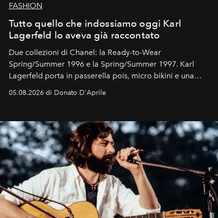
FASHION
Tutto quello che indossiamo oggi Karl
Lagerfeld lo aveva già raccontato
Due collezioni di Chanel: la Ready-to-Wear
Spring/Summer 1996 e la Spring/Summer 1997. Karl
Lagerfeld porta in passerella pois, micro bikini e una
logomania pensata per la spiaggia
, con Cindy, Linda,
05.08.2026 di Donato D'Aprile
Kate, Claudia e Carla una dietro l'altra. Trent'anni dopo,
in un'industria che vive di archivi, quel guardaroba resta
uno dei documenti più contemporanei che abbiamo.