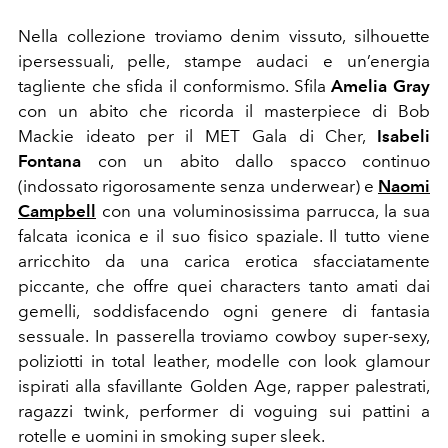
Nella collezione troviamo denim vissuto, silhouette
ipersessuali, pelle, stampe audaci e un’energia
tagliente che sfida il conformismo. Sfila
Amelia
Gray
con un abito che ricorda il masterpiece di Bob
Mackie ideato per il MET Gala di Cher,
Isabeli
Fontana
con un abito dallo spacco continuo
(indossato rigorosamente senza underwear) e
Naomi
Campbell
con una voluminosissima parrucca, la sua
falcata iconica e il suo fisico spaziale. Il tutto viene
arricchito da una carica erotica sfacciatamente
piccante, che offre quei characters tanto amati dai
gemelli, soddisfacendo ogni genere di fantasia
sessuale. In passerella troviamo cowboy super-sexy,
poliziotti in total leather, modelle con look glamour
ispirati alla sfavillante Golden Age, rapper palestrati,
ragazzi twink, performer di voguing sui pattini a
rotelle e uomini in smoking super sleek.