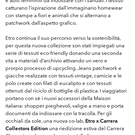
e abiti femminili da indossare con i sandali. I tessuti
catturano l'ispirazione dall'immaginario homewear
con stampe a fiori e animali che si alternano a
patchwork dall’aspetto grafico.
Etro continua il suo percorso verso la sostenibilità,
per questa nuova collezione son stati impiegati una
serie di tessuti eco-friendly donando una seconda
vita a materiali d’archivio attivando un vero e
prorpio processo di upcycling. Jeans patchwork e
giacche realizzate con tessuti vintage, camicie e le
polo create con filati di eucalipto e con tessuti
ottenuti dal riciclo di bottiglie di plastica. I viaggiatori
portano con sè i nuovi accessori della Maison
italiana: shopper pieghevoli, valigie a mano e porta
documenti da indossare con la tracolla. Per gli
occhiali da sole, una nuova co-lab,
Etro x Carrera
Collectors Edition
una riedizione estiva del Carrera