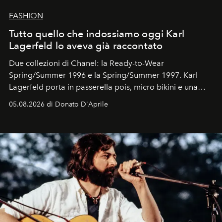
FASHION
Tutto quello che indossiamo oggi Karl
Lagerfeld lo aveva già raccontato
Due collezioni di Chanel: la Ready-to-Wear
Spring/Summer 1996 e la Spring/Summer 1997. Karl
Lagerfeld porta in passerella pois, micro bikini e una
logomania pensata per la spiaggia
, con Cindy, Linda,
05.08.2026 di Donato D'Aprile
Kate, Claudia e Carla una dietro l'altra. Trent'anni dopo,
in un'industria che vive di archivi, quel guardaroba resta
uno dei documenti più contemporanei che abbiamo.